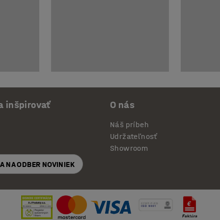
a inšpirovať
O nás
Náš príbeh
Udržateľnosť
Showroom
SA NA ODBER NOVINIEK