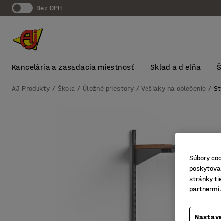
Bez DPH
Kancelária a zasadacia miestnosť
Sklad a dielňa
AJ Produkty
Škola
Úložné priestory
Vešiaky na oblečenie
St
Súbory coo
poskytovan
stránky ti
partnermi.
Nastave