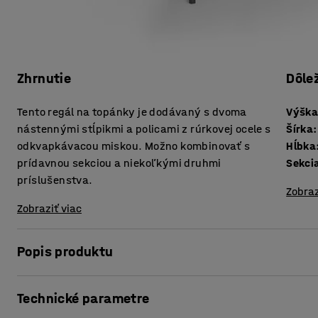
Zhrnutie
Dôle
Tento regál na topánky je dodávaný s dvoma
Výšk
nástennými stĺpikmi a policami z rúrkovej ocele s
Šírka
:
odkvapkávacou miskou. Možno kombinovať s
Hĺbka
prídavnou sekciou a niekoľkými druhmi
Sekci
príslušenstva.
Zobraz
Zobraziť viac
Popis produktu
JEPPE je flexibilný rad nábytku pre šatne v školách a škôl
Technické parametre
potrebujete na vytvorenie funkčného a premysleného úložn