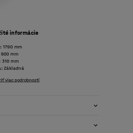
žité informácie
a
:
1790
mm
900
mm
:
310
mm
a
:
Základná
iť viac podrobností
kach. Tento rad obsahuje všetko, čo
ého priestoru v šatni.