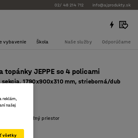
02/ 48 214 712
info@ajprodukty.sk
e vybavenie
Škola
Naše služby
Odporúčame
a topánky JEPPE so 4 policami
 sekcia, 1790x900x310 mm, strieborná/dub
bku
:
3763832
a reklám,
 policami
aní našej
ľné police
vo úsporný úložný priestor
borná
ať všetky