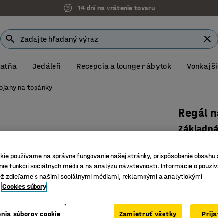
14 dní na vrátenie tovaru
Šatňa
Jedáleň
Recepcia a lounge nábytok
Vonkajši
ojany na topánky
Regál n
Základná
Číslo výro
kie používame na správne fungovanie našej stránky, prispôsobenie obsahu 
So štyrmi
ie funkcií sociálnych médií a na analýzu návštevnosti. Informácie o použív
Nastavite
ež zdieľame s našimi sociálnymi médiami, reklamnými a analytickými
Priestoro
Cookies súbory
Farba
:
Strie
nia súborov cookie
Zamietnuť všetky
Prij