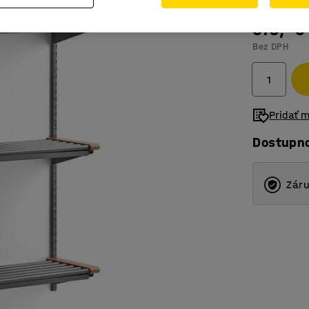
679,- €
Bez DPH
Pridať 
Dostupn
Záru