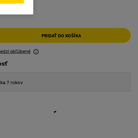
PRIDAŤ DO KOŠÍKA
medzi obľúbené
osť
ka 7 rokov