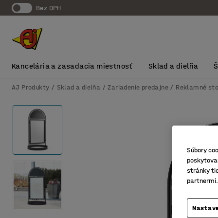
Bez DPH
Kancelária a zasadacia miestnosť
Sklad a dielňa
AJ Produkty
Sklad a dielňa
Zariadenie predajne
Reklamné sto
Súbory coo
poskytovan
stránky ti
partnermi.
Nastave