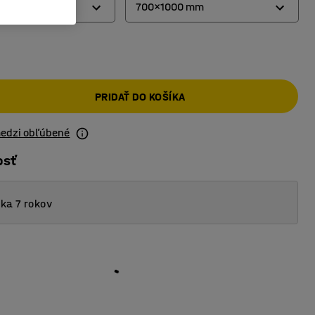
700x1000 mm
500x700 mm
700x1000 mm
PRIDAŤ DO KOŠÍKA
medzi obľúbené
osť
ka 7 rokov