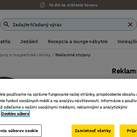
14 dní na vrátenie tovaru
Šatňa
Jedáleň
Recepcia a lounge nábytok
Vonkajši
jany a magnetické rámiky
Reklamné stojany
Reklam
700x10
Číslo výro
kie používame na správne fungovanie našej stránky, prispôsobenie obsahu 
ie funkcií sociálnych médií a na analýzu návštevnosti. Informácie o použív
Prispôso
ež zdieľame s našimi sociálnymi médiami, reklamnými a analytickými
Priestor 
Cookies súbory
Vrátane 
Celková výš
nia súborov cookie
Zamietnuť všetky
Prij