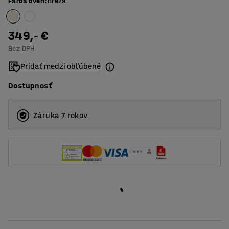
Farba dverí
:
Breza
349,- €
Bez DPH
Pridať medzi obľúbené
Dostupnosť
Záruka 7 rokov