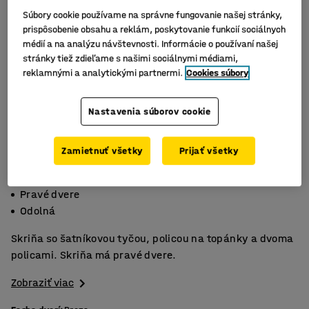
Súbory cookie používame na správne fungovanie našej stránky,
prispôsobenie obsahu a reklám, poskytovanie funkcií sociálnych
médií a na analýzu návštevnosti. Informácie o používaní našej
stránky tiež zdieľame s našimi sociálnymi médiami,
reklamnými a analytickými partnermi.
Cookies súbory
Nastavenia súborov cookie
Zamietnuť všetky
Prijať všetky
So šatníkovou tyčou a policou na topánky
Pravé dvere
Odolná
Skriňa so šatníkovou tyčou, policou na topánky a dvoma
policami. Skriňa má pravé dvere.
Zobraziť viac