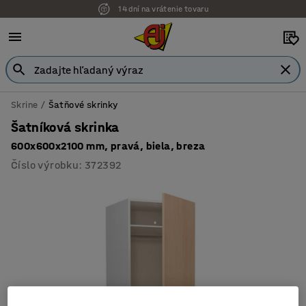
14 dní na vrátenie tovaru
Možnosť platby na faktúru
Skrine
Šatňové skrinky
Šatníková skrinka
600x600x2100 mm, pravá, biela, breza
Číslo výrobku
:
372392