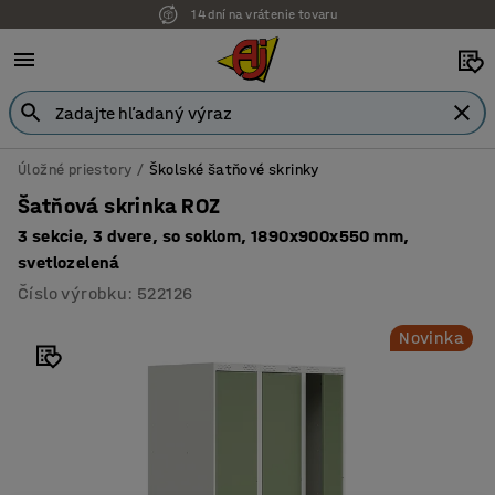
14 dní na vrátenie tovaru
Úložné priestory
Školské šatňové skrinky
Šatňová skrinka ROZ
3 sekcie, 3 dvere, so soklom, 1890x900x550 mm,
svetlozelená​
Číslo výrobku
:
522126
Novinka