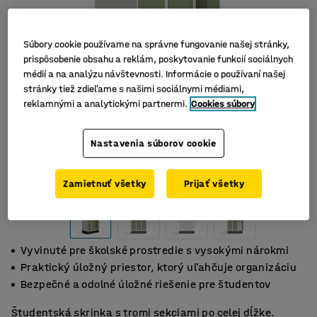
Súbory cookie používame na správne fungovanie našej stránky,
prispôsobenie obsahu a reklám, poskytovanie funkcií sociálnych
médií a na analýzu návštevnosti. Informácie o používaní našej
stránky tiež zdieľame s našimi sociálnymi médiami,
reklamnými a analytickými partnermi.
Cookies súbory
Nastavenia súborov cookie
Zamietnuť všetky
Prijať všetky
Vyvinuté pre školské prostredie s vysokými nárokmi
Praktický úložný priestor, ktorý uľahčuje organizáciu
Bezpečné a odolné úložné riešenie pre študentov
Študentská skrinka s tromi sekciami po celej dĺžke.