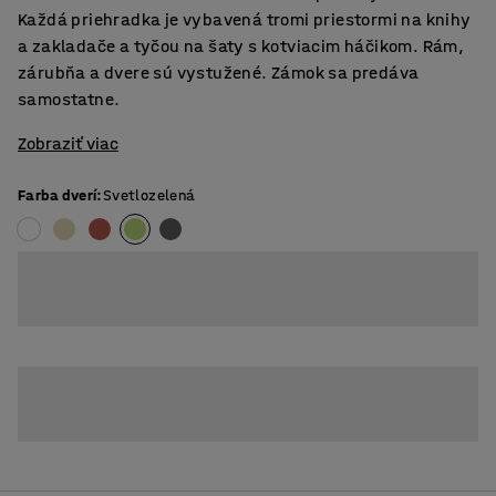
Každá priehradka je vybavená tromi priestormi na knihy
a zakladače a tyčou na šaty s kotviacim háčikom. Rám,
zárubňa a dvere sú vystužené. Zámok sa predáva
samostatne.
Zobraziť viac
Farba dverí
:
Svetlozelená