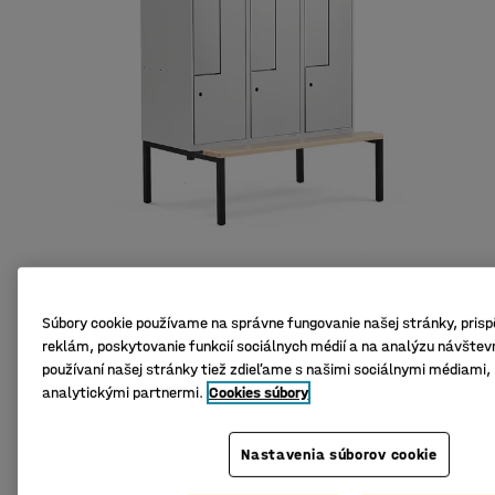
Súbory cookie používame na správne fungovanie našej stránky, pris
reklám, poskytovanie funkcií sociálnych médií a na analýzu návštevn
Priestorovo úsporné riešenie
používaní našej stránky tiež zdieľame s našimi sociálnymi médiami
Odolné vyhotovenie
analytickými partnermi.
Cookies súbory
Dobré vetranie
Nastavenia súborov cookie
Uzamykateľná skrinka na oblečenie s rámom s lavičkou a
dvomi priehradkami v každej časti. Každá priehradka má