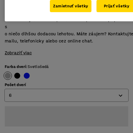
zarážku dverí, háčik na zavesenie a vetranie. Dodáva sa
Zamietnuť všetky
Prijať všetky
bez zámkov.
Ďalšie farby (štandard plus) sú k dispozícii za príplatok a
s
o niečo dlhšou dodacou lehotou. Máte záujem? Kontaktujt
mailu, telefonicky alebo cez online chat.
Zobraziť viac
Farba dverí
:
Svetlošedá
Počet dverí
6
4
6