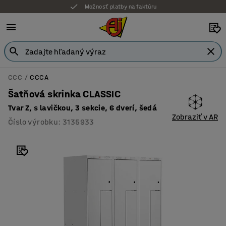
Možnosť platby na faktúru
CCC
CCCA
Šatňová skrinka CLASSIC
Tvar Z, s lavičkou, 3 sekcie, 6 dverí, šedá
Zobraziť v AR
Číslo výrobku
:
3135933