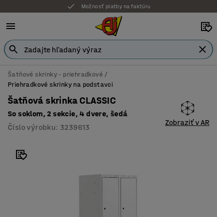
Možnosť platby na faktúru
Šatňové skrinky - priehradkové
Priehradkové skrinky na podstavci
Šatňová skrinka CLASSIC
So soklom, 2 sekcie, 4 dvere, šedá
Zobraziť v AR
Číslo výrobku
:
3239613