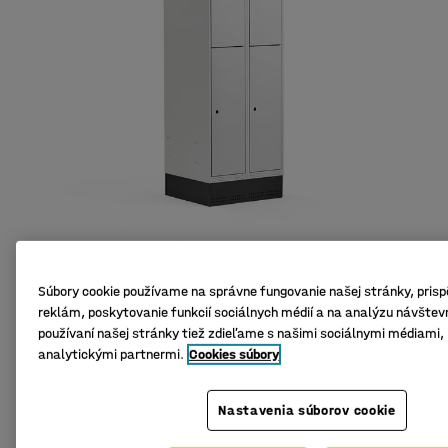
Súbory cookie používame na správne fungovanie našej stránky, pris
reklám, poskytovanie funkcií sociálnych médií a na analýzu návštevn
používaní našej stránky tiež zdieľame s našimi sociálnymi médiami
Výborná ventilácia
analytickými partnermi.
Cookies súbory
Vysoká kvalita
Všestranný
Nastavenia súborov cookie
Odkladacia skrinka na osobné veci je vybavená