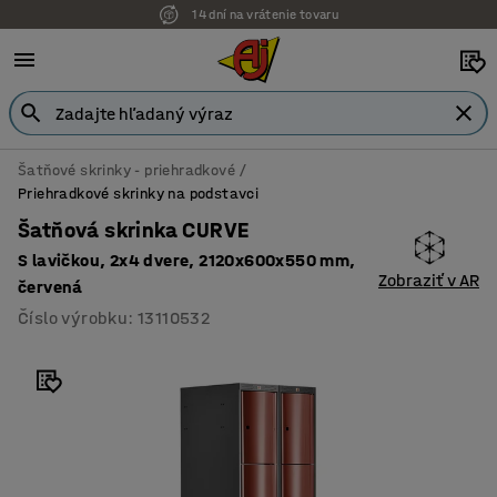
14 dní na vrátenie tovaru
Šatňové skrinky - priehradkové
Priehradkové skrinky na podstavci
Šatňová skrinka CURVE
S lavičkou, 2x4 dvere, 2120x600x550 mm,
Zobraziť v AR
červená
Číslo výrobku
:
13110532