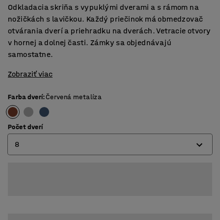
Odkladacia skriňa s vypuklými dverami a s rámom na
nožičkách s lavičkou. Každý priečinok má obmedzovač
otvárania dverí a priehradku na dverách. Vetracie otvory
v hornej a dolnej časti. Zámky sa objednávajú
samostatne.
Zobraziť viac
Farba dverí
:
Červená metalíza
Počet dverí
8
8
12
16