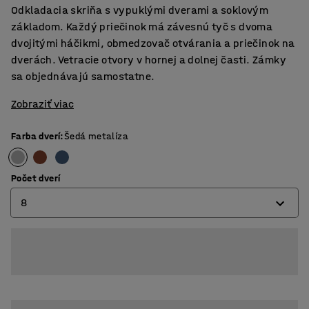
Odkladacia skriňa s vypuklými dverami a soklovým
základom. Každý priečinok má závesnú tyč s dvoma
dvojitými háčikmi, obmedzovač otvárania a priečinok na
dverách. Vetracie otvory v hornej a dolnej časti. Zámky
sa objednávajú samostatne.
Zobraziť viac
Farba dverí
:
Šedá metalíza
Počet dverí
8
4
6
8