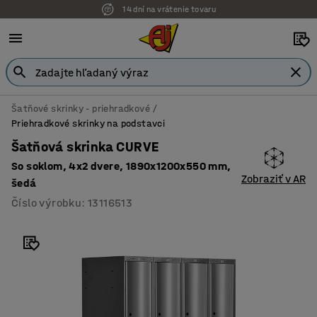
14 dní na vrátenie tovaru
Šatňové skrinky - priehradkové
Priehradkové skrinky na podstavci
Šatňová skrinka CURVE
So soklom, 4x2 dvere, 1890x1200x550 mm,
Zobraziť v AR
šedá
Číslo výrobku
:
13116513