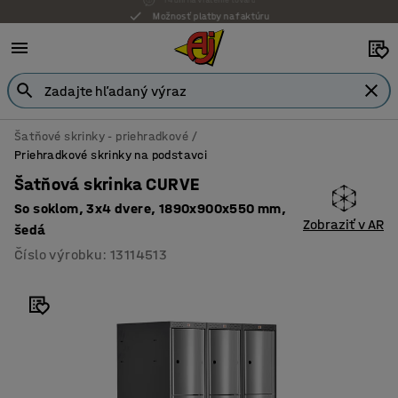
Možnosť platby na faktúru
Šatňové skrinky - priehradkové
Priehradkové skrinky na podstavci
Šatňová skrinka CURVE
So soklom, 3x4 dvere, 1890x900x550 mm,
Zobraziť v AR
šedá
Číslo výrobku
:
13114513