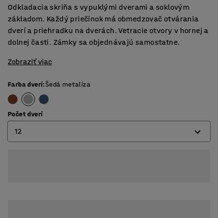
Odkladacia skriňa s vypuklými dverami a soklovým
základom. Každý priečinok má obmedzovač otvárania
dverí a priehradku na dverách. Vetracie otvory v hornej a
dolnej časti. Zámky sa objednávajú samostatne.
Zobraziť viac
Farba dverí
:
Šedá metalíza
Počet dverí
12
8
12
16