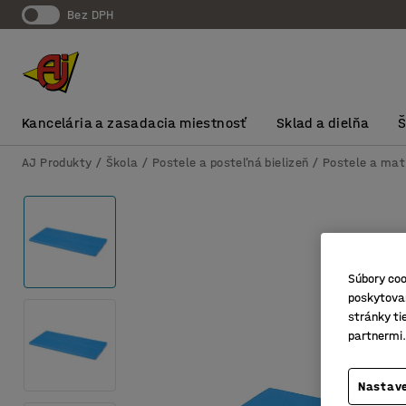
Bez DPH
Kancelária a zasadacia miestnosť
Sklad a dielňa
AJ Produkty
Škola
Postele a posteľná bielizeň
Postele a mat
Súbory coo
poskytovan
stránky ti
partnermi.
Nastave