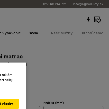
02/ 48 214 712
info@ajprodukty.sk
e vybavenie
Škola
Naše služby
Odporúčame
cí matrac
x275)x40 mm
bku
:
390822
a reklám,
aní našej
nej peny
ivotnosť
Hrúbka (mm)
ať všetky