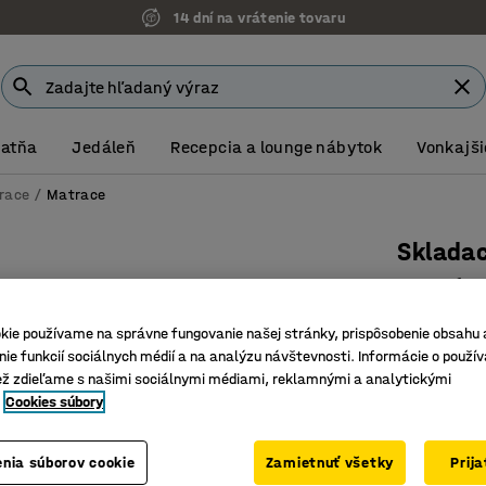
14 dní na vrátenie tovaru
Šatňa
Jedáleň
Recepcia a lounge nábytok
Vonkajši
race
Matrace
Sklada
1140x(2
Číslo výro
kie používame na správne fungovanie našej stránky, prispôsobenie obsahu 
ie funkcií sociálnych médií a na analýzu návštevnosti. Informácie o použív
Skladací
ež zdieľame s našimi sociálnymi médiami, reklamnými a analytickými
Zo stude
Cookies súbory
Vysoká ž
Dĺžka (mm)
nia súborov cookie
Zamietnuť všetky
Prij