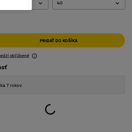
40
40
70
PRIDAŤ DO KOŠÍKA
medzi obľúbené
osť
ka 7 rokov