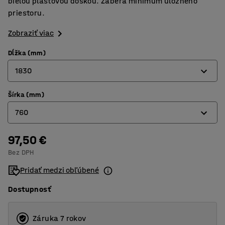
bielou plastovou doskou. Zaberá minimum úložného
priestoru.
Zobraziť viac
Dĺžka (mm)
1830
Šírka (mm)
860
760
1220
1530
97,50 €
610
Bez DPH
1830
760
Pridať medzi obľúbené
860
Dostupnosť
Záruka 7 rokov