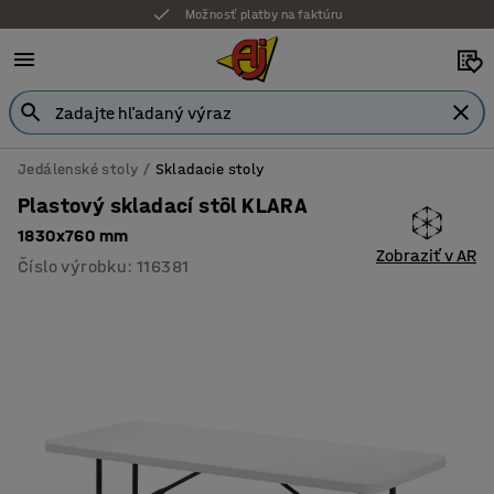
Možnosť platby na faktúru
Jedálenské stoly
Skladacie stoly
Plastový skladací stôl KLARA
1830x760 mm
Zobraziť v AR
Číslo výrobku
:
116381