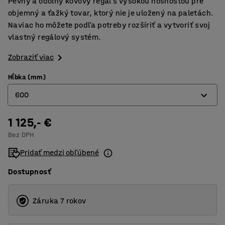
Pevný a odolný kovový regál s vysokou nosnosťou pre
objemný a ťažký tovar, ktorý nie je uložený na paletách.
Naviac ho môžete podľa potreby rozšíriť a vytvoriť svoj
vlastný regálový systém.
Zobraziť viac
Hĺbka (mm)
600
1 125,- €
600
Bez DPH
1000
Pridať medzi obľúbené
Dostupnosť
Záruka 7 rokov