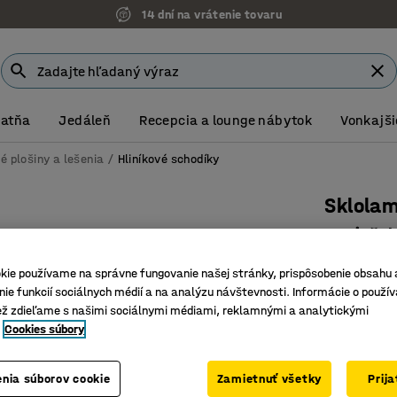
14 dní na vrátenie tovaru
Šatňa
Jedáleň
Recepcia a lounge nábytok
Vonkajši
é plošiny a lešenia
Hliníkové schodíky
Sklolam
5 priečo
Číslo výro
kie používame na správne fungovanie našej stránky, prispôsobenie obsahu 
ie funkcií sociálnych médií a na analýzu návštevnosti. Informácie o použív
Nevedie e
ež zdieľame s našimi sociálnymi médiami, reklamnými a analytickými
Vhodný d
Cookies súbory
Výkonný 
Výška ploši
nia súborov cookie
Zamietnuť všetky
Prij