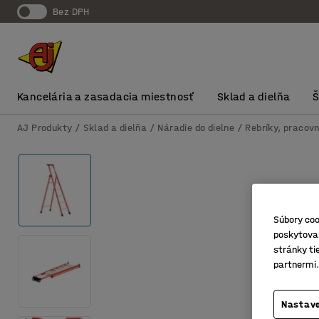
Bez DPH
Kancelária a zasadacia miestnosť
Sklad a dielňa
AJ Produkty
Sklad a dielňa
Náradie do dielne
Rebríky, pracovn
Súbory coo
poskytovan
stránky ti
partnermi.
Nastave