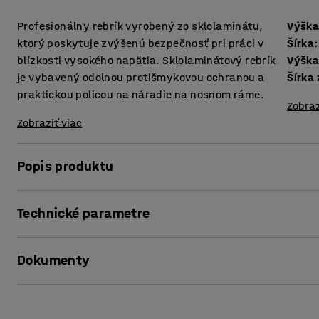
Profesionálny rebrík vyrobený zo sklolaminátu,
Výšk
ktorý poskytuje zvýšenú bezpečnosť pri práci v
Šírka
:
blízkosti vysokého napätia. Sklolaminátový rebrík
Výška
je vybavený odolnou protišmykovou ochranou a
Šírka
praktickou policou na náradie na nosnom ráme.
Zobraz
Zobraziť viac
Popis produktu
Umožňuje bezpečné vykonávanie prác bez rizika úrazu ele
Technické parametre
Rebrík zo sklenených vlákien má drážkované hliníkové sch
Výška
:
2000
mm
zadnú výstuhu pre extra stabilitu. Nie je vodivý na chlad 
Dokumenty
Šírka
:
435
mm
vďaka čomu sa pohodlne používa.
Výška zloženého
:
1980
mm
Na opornom oblúku je praktická polica na náradie, ktorá 
Šírka základne
:
1020
mm
Vytlačiť produktový list
Veľkosť plošiny
:
250x250
mm
Inými slovami, profesionálny rebrík pre elektrikárov a ka