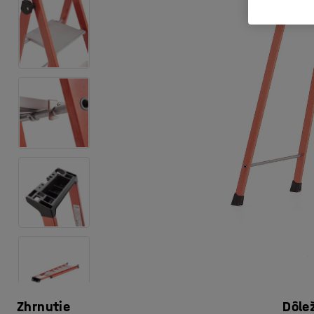
Zhrnutie
Dôle