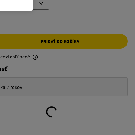
PRIDAŤ DO KOŠÍKA
medzi obľúbené
osť
ka 7 rokov