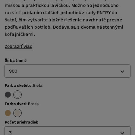
miskou a praktickou lavičkou. Možno ho jednoducho
rozšíriť pridaním ďalších jednotiek z rady ENTRY do
šatní, čím vytvoríte úložné riešenie navrhnuté presne
podľa vašich potrieb. Dodáva sa s dvoma nástennými
koľajničkami.
Zobraziť viac
Šírka (mm)
900
Farba skeletu
:
Biela
600
900
Farba dverí
:
Breza
Počet priehradiek
3