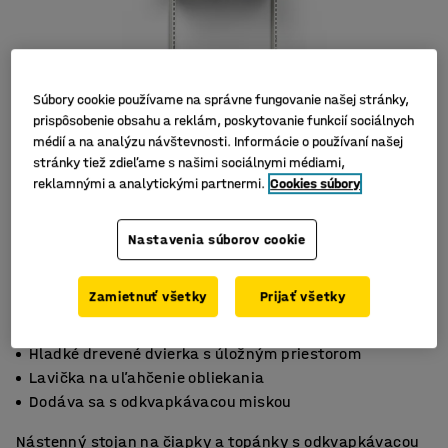
Súbory cookie používame na správne fungovanie našej stránky,
prispôsobenie obsahu a reklám, poskytovanie funkcií sociálnych
médií a na analýzu návštevnosti. Informácie o používaní našej
stránky tiež zdieľame s našimi sociálnymi médiami,
reklamnými a analytickými partnermi.
Cookies súbory
Nastavenia súborov cookie
Zamietnuť všetky
Prijať všetky
Hladké drevené dvierka s úložným priestorom
Lavička na uľahčenie obliekania
Dodáva sa s odkvapkávacou miskou
Nástenný stojan na čiapky a topánky s odkvapkávacou