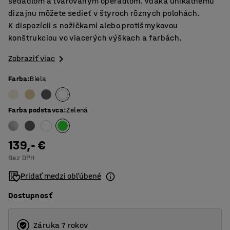
sedadlom a tvarovaným operadlom. Vďaka unikátnemu
dizajnu môžete sedieť v štyroch rôznych polohách.
K dispozícii s nožičkami alebo protišmykovou
konštrukciou vo viacerých výškach a farbách.
Zobraziť viac
Farba
:
Biela
Farba podstavca
:
Zelená
139,- €
Bez DPH
Pridať medzi obľúbené
Dostupnosť
Záruka 7 rokov