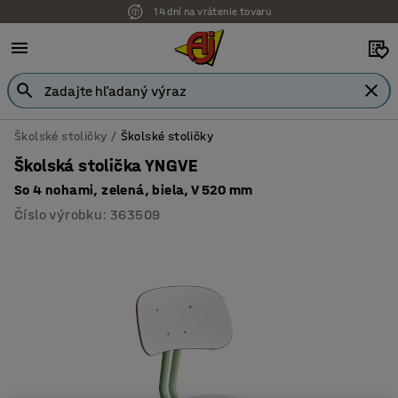
14 dní na vrátenie tovaru
Školské stoličky
Školské stoličky
Školská stolička YNGVE
So 4 nohami, zelená, biela, V 520 mm
Číslo výrobku
:
363509