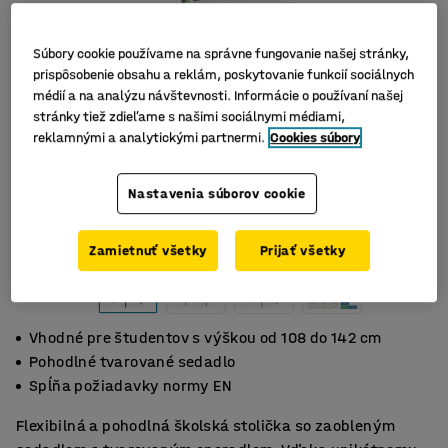
Súbory cookie používame na správne fungovanie našej stránky,
prispôsobenie obsahu a reklám, poskytovanie funkcií sociálnych
médií a na analýzu návštevnosti. Informácie o používaní našej
stránky tiež zdieľame s našimi sociálnymi médiami,
reklamnými a analytickými partnermi.
Cookies súbory
Nastavenia súborov cookie
Zamietnuť všetky
Prijať všetky
Vhodné pre študentov s výškou od 108 do 142 cm
Pohodlné tvarované sedadlo
Spĺňa požiadavky normy EN
Flexibilná a pohodlná školská stolička so zaobleným