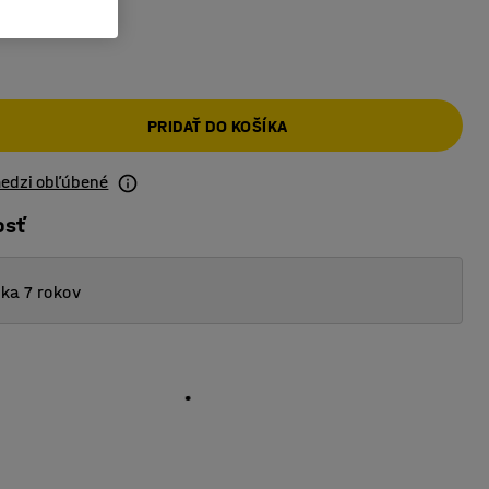
PRIDAŤ DO KOŠÍKA
medzi obľúbené
osť
ka 7 rokov