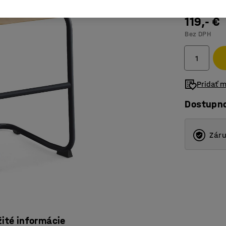
119,- €
Bez DPH
Pridať 
Dostupn
Záru
žité informácie