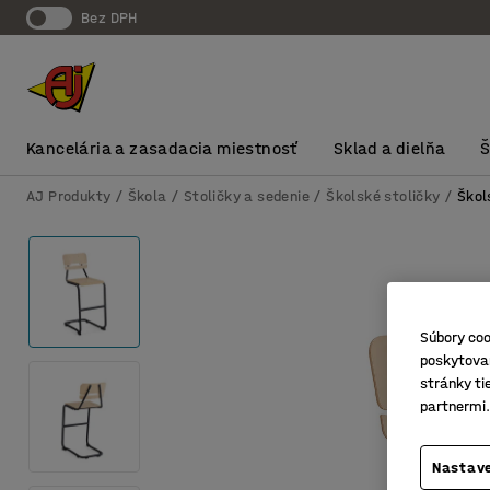
Bez DPH
Kancelária a zasadacia miestnosť
Sklad a dielňa
AJ Produkty
Škola
Stoličky a sedenie
Školské stoličky
Škol
Súbory coo
poskytovan
stránky ti
partnermi.
Nastave