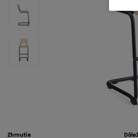
Zhrnutie
Dôle