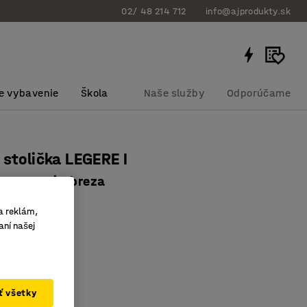
02/ 48 214 712
info@ajprodukty.sk
e vybavenie
Škola
Naše služby
Odporúčame
 stolička LEGERE I
, antracit, breza
bku
:
366232
a reklám,
aní našej
zavesenia
eľná
akový laminát
ať všetky