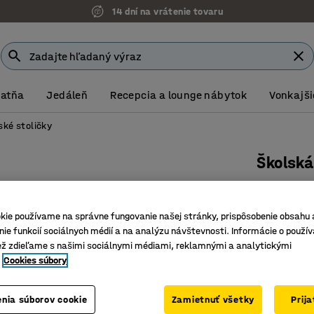
14 dní na vrátenie tovaru
Šatňa
Jedáleň
Recepcia a lounge nábytok
Vonkajši
ské stoličky
Školská
V 650 mm
Číslo výro
kie používame na správne fungovanie našej stránky, prispôsobenie obsahu 
ie funkcií sociálnych médií a na analýzu návštevnosti. Informácie o použív
Možnosť 
ež zdieľame s našimi sociálnymi médiami, reklamnými a analytickými
Stohovat
Cookies súbory
Vysokotl
Farba
:
Breza
nia súborov cookie
Zamietnuť všetky
Prij