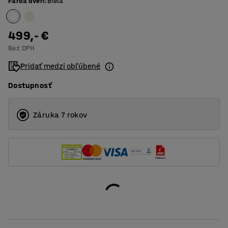
Farba dverí
:
Biela
499,- €
Bez DPH
Pridať medzi obľúbené
Dostupnosť
Záruka 7 rokov