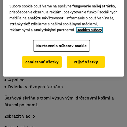
Súbory cookie používame na správne fungovanie našej stránky,
prispôsobenie obsahu a reklám, poskytovanie funkcií sociálnych
médií a na analýzu návštevnosti. Informácie o používaní našej
stránky tiež zdieľame s našimi sociálnymi médiami,
reklamnými a analytickými partnermi.
Cookies súbory
Nastavenia súborov cookie
Zamietnuť všetky
Prijať všetky
3 drôtené koše
4 police
Dvierka v rôznych farbách
Šatňová skriňa s tromi výsuvnými drôtenými košmi a
štyrmi policami.
Zobraziť viac