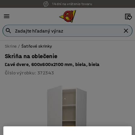
14 dní na vrátenie tovaru
Skrine
Šatňové skrinky
Skriňa na oblečenie
Ľavé dvere, 600x600x2100 mm, biela, biela
Číslo výrobku
:
372343