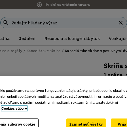
14 dní na vrátenie tovaru
Šatňa
Jedáleň
Recepcia a lounge nábytok
Vonkajši
rine a regály
Kancelárske skrine
Kancelárske skrine s posuvnými d
Skriňa
1 polica
Číslo výro
kie používame na správne fungovanie našej stránky, prispôsobenie obsahu 
Priestoro
ie funkcií sociálnych médií a na analýzu návštevnosti. Informácie o použív
Uzamykat
ež zdieľame s našimi sociálnymi médiami, reklamnými a analytickými
Cookies súbory
Súčasť r
Farba
:
Dub
nia súborov cookie
Zamietnuť všetky
Prij