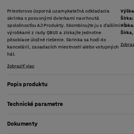
Priestorovo úsporná uzamykateľná odkladacia
Výšk
skrinka s posuvnými dvierkami navrhnutá
Šírka
:
spoločnosťou AJ Produkty. Skombinujte ju s ďalšími
Hĺbka
výrobkami z rady QBUS a získajte jednotne
Šírka
pôsobiace úložné riešenie. Skrinka sa hodí do
Zobraz
kancelárií, zasadacích miestností alebo vstupných
hál.
Zobraziť viac
Popis produktu
Flexibilná nábytková rada QBUS umožňuje jednoducho zor
Technické parametre
Táto univerzálna odkladacia skrinka je ideálna na odklad
vecí.
Výška
:
868
mm
Dokumenty
Šírka
:
1200
mm
Má posuvné dvierka, ktoré sa ľahko otvárajú a zatvárajú.
Hĺbka
:
400
mm
priestoru, zaberie menej miesta.