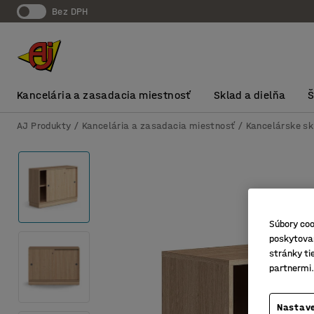
Bez DPH
Kancelária a zasadacia miestnosť
Sklad a dielňa
AJ Produkty
Kancelária a zasadacia miestnosť
Kancelárske sk
Súbory coo
poskytovan
stránky ti
partnermi.
Nastave