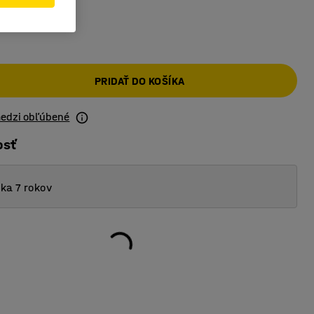
PRIDAŤ DO KOŠÍKA
medzi obľúbené
osť
ka 7 rokov