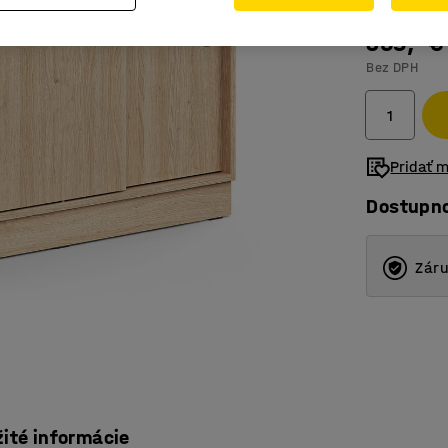
359,- €
Bez DPH
Pridať 
Dostupn
Záru
žité informácie