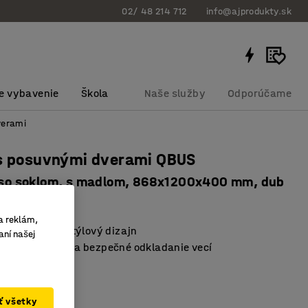
02/ 48 214 712
info@ajprodukty.sk
e vybavenie
Škola
Naše služby
Odporúčame
verami
 s posuvnými dverami QBUS
, so soklom, s madlom, 868x1200x400 mm, dub
bku
:
170206
a reklám,
vo úsporný a štýlový dizajn
aní našej
eľné dvierka na bezpečné odkladanie vecí
ady QBUS
ať všetky