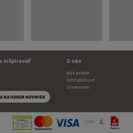
a inšpirovať
O nás
Náš príbeh
Udržateľnosť
Showroom
SA NA ODBER NOVINIEK