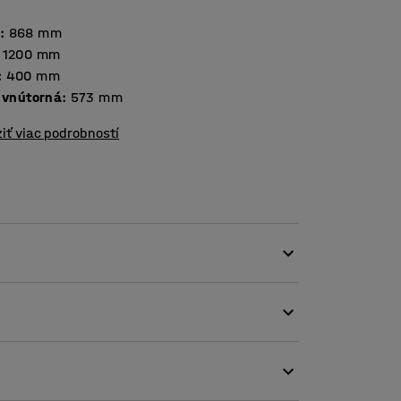
a
:
868
mm
1200
mm
:
400
mm
, vnútorná
:
573
mm
iť viac podrobností
ganizovať pracovisko.
anie spisov, kancelárskych potrieb a osobných
 Vďaka tomu, že dvierka sa neotvárajú do