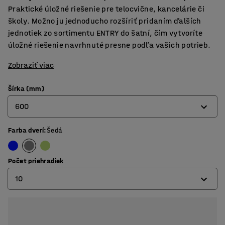
Praktické úložné riešenie pre telocvične, kancelárie či
školy. Možno ju jednoducho rozšíriť pridaním ďalších
jednotiek zo sortimentu ENTRY do šatní, čím vytvoríte
úložné riešenie navrhnuté presne podľa vašich potrieb.
Zobraziť viac
Šírka (mm)
600
Farba dverí
:
Šedá
600
900
Počet priehradiek
10
10
15