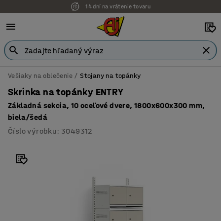
14 dní na vrátenie tovaru
Možnosť platby na faktúru
Vešiaky na oblečenie
Stojany na topánky
Skrinka na topánky ENTRY
Základná sekcia, 10 oceľové dvere, 1800x600x300 mm,
biela/šedá
Číslo výrobku
:
3049312