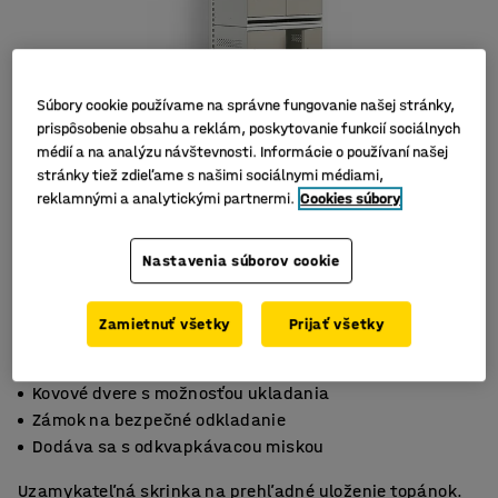
Súbory cookie používame na správne fungovanie našej stránky,
prispôsobenie obsahu a reklám, poskytovanie funkcií sociálnych
médií a na analýzu návštevnosti. Informácie o používaní našej
stránky tiež zdieľame s našimi sociálnymi médiami,
reklamnými a analytickými partnermi.
Cookies súbory
Nastavenia súborov cookie
Zamietnuť všetky
Prijať všetky
Kovové dvere s možnosťou ukladania
Zámok na bezpečné odkladanie
Dodáva sa s odkvapkávacou miskou
Uzamykateľná skrinka na prehľadné uloženie topánok.