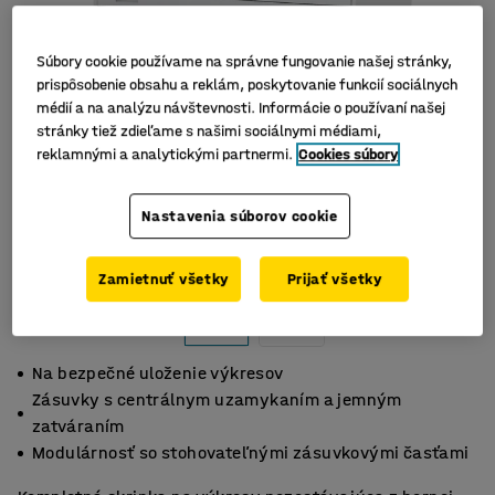
Súbory cookie používame na správne fungovanie našej stránky,
prispôsobenie obsahu a reklám, poskytovanie funkcií sociálnych
médií a na analýzu návštevnosti. Informácie o používaní našej
stránky tiež zdieľame s našimi sociálnymi médiami,
reklamnými a analytickými partnermi.
Cookies súbory
Nastavenia súborov cookie
Zamietnuť všetky
Prijať všetky
Na bezpečné uloženie výkresov
Zásuvky s centrálnym uzamykaním a jemným
zatváraním
Modulárnosť so stohovateľnými zásuvkovými časťami