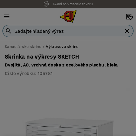
14 dní na vrátenie tovaru
Kancelárske skrine
Výkresové skrine
Skrinka na výkresy SKETCH
Dvojitá, A0, vrchná doska z oceľového plechu, biela
Číslo výrobku
:
105781