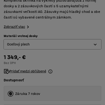
Kompletná skrinka na výkresy pozostávajúca z hornej
dosky a 2 zásuvkových častí s 5 uzamykateľnými
zásuvkami veľkosti A0. Zásuvky majú hladký chod a obe
časti sú vybavené centrálnym zámkom.
Zobraziť viac
Materiál vrchnej dosky
Oceľový plech
1 349,- €
Laminát
Bez DPH
Oceľový plech
Pridať medzi obľúbené
Dostupnosť
Záruka 7 rokov