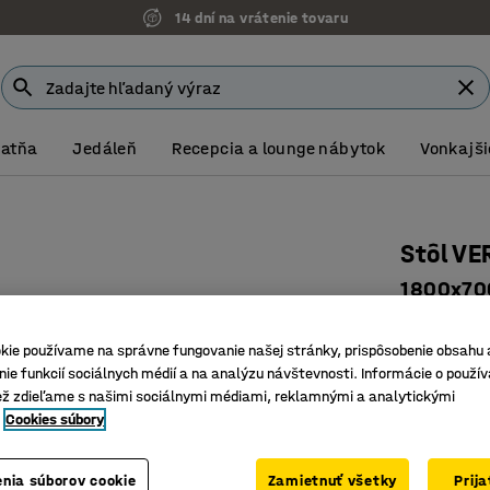
14 dní na vrátenie tovaru
Šatňa
Jedáleň
Recepcia a lounge nábytok
Vonkajši
Stôl VE
1800x700
Číslo výro
kie používame na správne fungovanie našej stránky, prispôsobenie obsahu 
Štýlový 
ie funkcií sociálnych médií a na analýzu návštevnosti. Informácie o použív
Všestrann
ež zdieľame s našimi sociálnymi médiami, reklamnými a analytickými
Vhodné p
Cookies súbory
Farba stolov
nia súborov cookie
Zamietnuť všetky
Prij