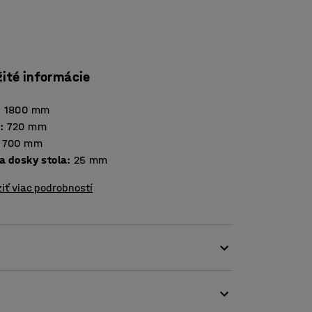
žité informácie
:
1800
mm
a
:
720
mm
700
mm
Hrúbka dosky stola
:
25
mm
iť viac podrobností
 čomu je vhodný do jedální a zasadacích
 priestorov.