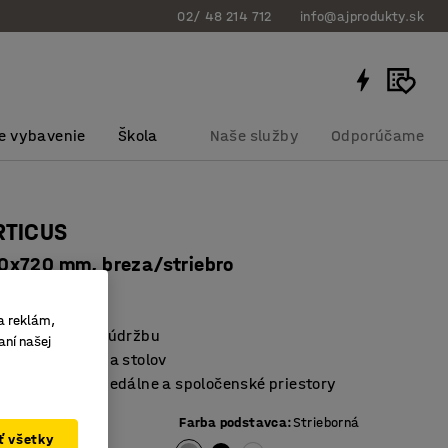
02/ 48 214 712
info@ajprodukty.sk
e vybavenie
Škola
Naše služby
Odporúčame
RTICUS
x720 mm, breza/striebro
bku
:
158322
a reklám,
a nenáročný na údržbu
aní našej
á a odolná rada stolov
re zasadačky, jedálne a spoločenské priestory
ej dosky
:
Breza
Farba podstavca
:
Strieborná
ať všetky