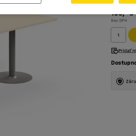
195,- €
Bez DPH
Pridať 
Dostupn
Záru