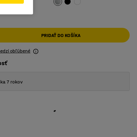
PRIDAŤ DO KOŠÍKA
medzi obľúbené
osť
ka 7 rokov