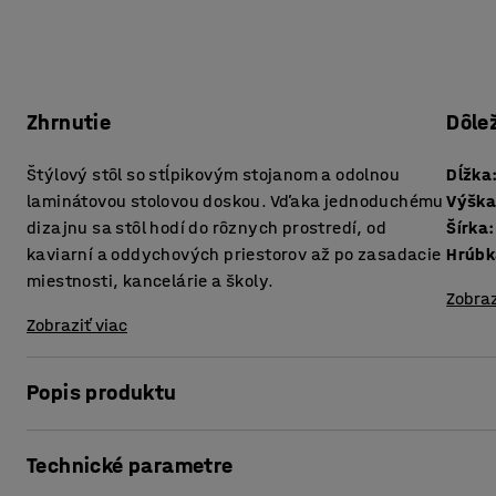
Zhrnutie
Dôle
Štýlový stôl so stĺpikovým stojanom a odolnou
Dĺžka
laminátovou stolovou doskou. Vďaka jednoduchému
Výšk
dizajnu sa stôl hodí do rôznych prostredí, od
Šírka
:
kaviarní a oddychových priestorov až po zasadacie
miestnosti, kancelárie a školy.
Zobraz
Zobraziť viac
Popis produktu
Tento stôl kombinuje klasický dizajn s odolnosťou, vďaka
Technické parametre
miestností, ako aj do oddychových a školských spoločných