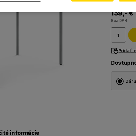
139,- €
Bez DPH
Pridať 
Dostupn
Záru
žité informácie