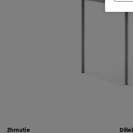
Zhrnutie
Dôle