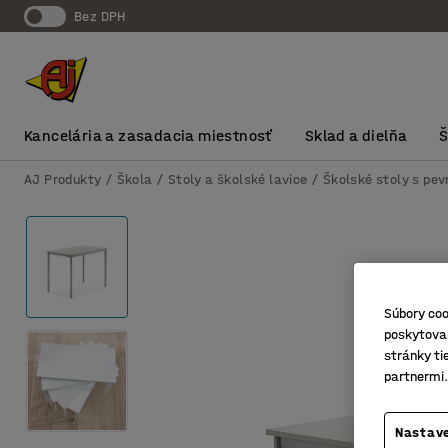
Bez DPH
Kancelária a zasadacia miestnosť
Sklad a dielňa
AJ Produkty
Škola
Stoly a školské lavice
Školské stoly s pe
Súbory coo
poskytovan
stránky ti
partnermi.
Nastave