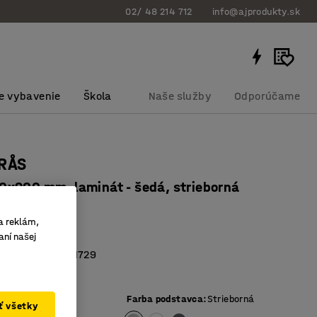
02/ 48 214 712
info@ajprodukty.sk
e vybavenie
Škola
Naše služby
Odporúčame
ORÅS
x900 mm, laminát - šedá, strieborná
bku
:
34639209
a reklám,
akový laminát
aní našej
vaný podľa EN 1729
tolová doska
ej dosky
:
Šedá
Farba podstavca
:
Strieborná
ať všetky