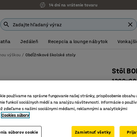
14 dní na vrátenie tovaru
Šatňa
Jedáleň
Recepcia a lounge nábytok
Vonkajši
vnou výškou
Obdĺžnikové školské stoly
Stôl B
1200x800
Číslo výro
kie používame na správne fungovanie našej stránky, prispôsobenie obsahu 
Vysokotl
ie funkcií sociálnych médií a na analýzu návštevnosti. Informácie o použív
ež zdieľame s našimi sociálnymi médiami, reklamnými a analytickými
Certifiko
Cookies súbory
Odolná s
Farba stolov
nia súborov cookie
Zamietnuť všetky
Prij