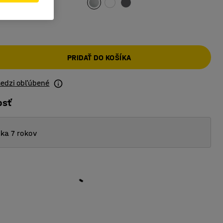
PRIDAŤ DO KOŠÍKA
medzi obľúbené
osť
ka 7 rokov