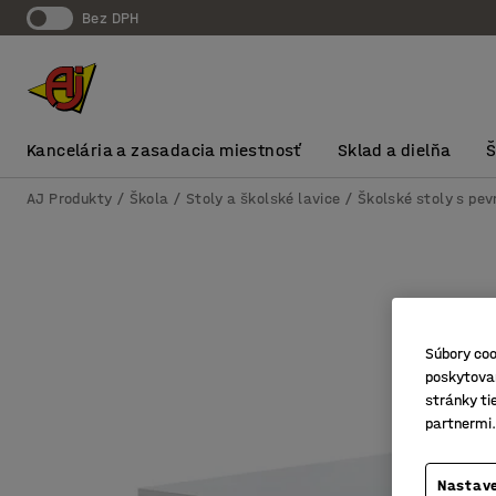
Bez DPH
Kancelária a zasadacia miestnosť
Sklad a dielňa
AJ Produkty
Škola
Stoly a školské lavice
Školské stoly s pe
Súbory coo
poskytovan
stránky ti
partnermi.
Nastave