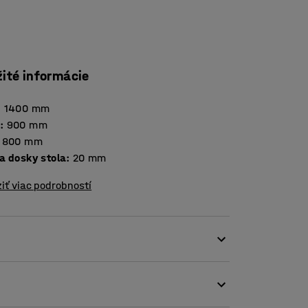
žité informácie
:
1400
mm
a
:
900
mm
800
mm
Hrúbka dosky stola
:
20
mm
iť viac podrobností
enkam. Je testovaný a certifikovaný podľa
a použitie vo vzdelávacích inštitúciách.
inátu a je veľmi odolná. Ľahko sa čistí a