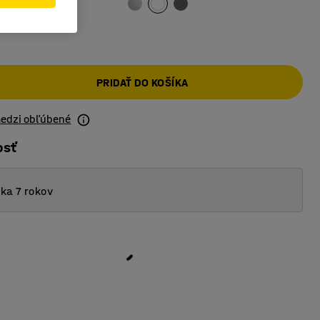
PRIDAŤ DO KOŠÍKA
medzi obľúbené
osť
ka 7 rokov