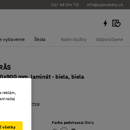
02/ 48 214 712
info@ajprodukty.sk
e vybavenie
Škola
Naše služby
Odporúčame
ORÅS
x900 mm, laminát - biela, biela
bku
:
34669603
a reklám,
akový laminát
aní našej
vaný podľa EN 1729
tolová doska
ej dosky
:
Biela
Farba podstavca
:
Biela
ať všetky