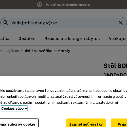
14 dní na vrátenie tovaru
Šatňa
Jedáleň
Recepcia a lounge nábytok
Vonkajši
vnou výškou
Obdĺžnikové školské stoly
Stôl B
1400x800
Číslo výro
kie používame na správne fungovanie našej stránky, prispôsobenie obsahu 
Vysokotl
ie funkcií sociálnych médií a na analýzu návštevnosti. Informácie o použív
Certifiko
ež zdieľame s našimi sociálnymi médiami, reklamnými a analytickými
Cookies súbory
Odolná s
Farba stolov
nia súborov cookie
Zamietnuť všetky
Prij