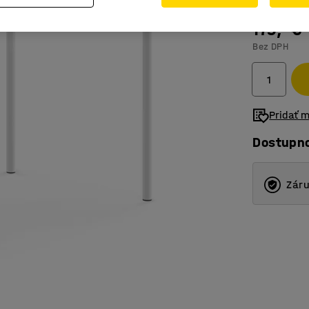
179,- €
Bez DPH
Pridať 
Dostupn
Záru