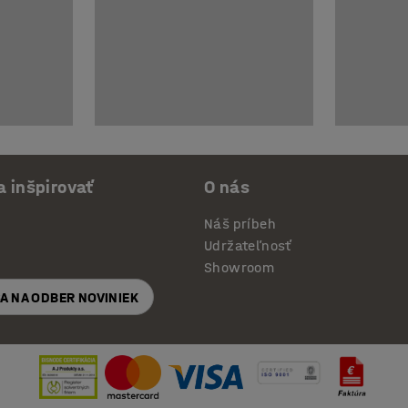
a inšpirovať
O nás
Náš príbeh
Udržateľnosť
Showroom
SA NA ODBER NOVINIEK