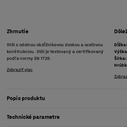
Zhrnutie
Dôle
Stôl s odolnou obdĺžnikovou doskou a oceľovou
Dĺžka
konštrukciou. Stôl je testovaný a certifikovaný
Výšk
podľa normy EN 1729.
Šírka
:
Zobraziť viac
Zobraz
Popis produktu
Stôl BORÅS je robustný a odolá náročným školským podmi
Technické parametre
normy EN 1729, čo je európska norma pre nábytok určený n
Obdĺžniková doska stola je vyrobená z vysokotlakového lam