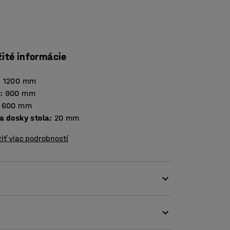
žité informácie
:
1200
mm
a
:
900
mm
600
mm
Hrúbka dosky stola
:
20
mm
iť viac podrobností
lný proti opotrebovaniu. To ho robí skvelým na