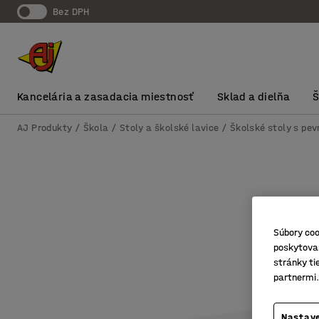
Bez DPH
Kancelária a zasadacia miestnosť
Sklad a dielňa
AJ Produkty
Škola
Stoly a školské lavice
Školské stoly s pe
Súbory coo
poskytovan
stránky ti
partnermi.
Nastave