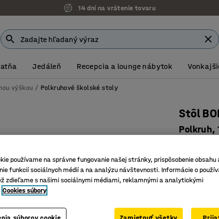
14 dní na vrátenie tovaru
Šatňa
Jedáleň
Recepcia a lounge nábytok
Vonkajši
vnou výškou
Polkruhové školské stoly
Stôl B
Polkruh,
Číslo výro
kie používame na správne fungovanie našej stránky, prispôsobenie obsahu 
Odolná H
ie funkcií sociálnych médií a na analýzu návštevnosti. Informácie o použív
Certifik
ež zdieľame s našimi sociálnymi médiami, reklamnými a analytickými
Polkruho
Cookies súbory
Farba stolov
nia súborov cookie
Zamietnuť všetky
Prij