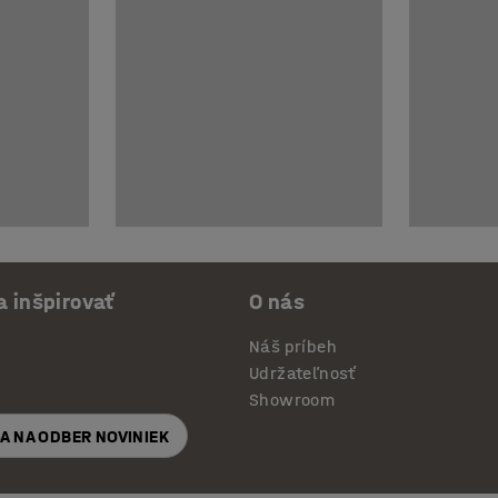
a inšpirovať
O nás
Náš príbeh
Udržateľnosť
Showroom
SA NA ODBER NOVINIEK