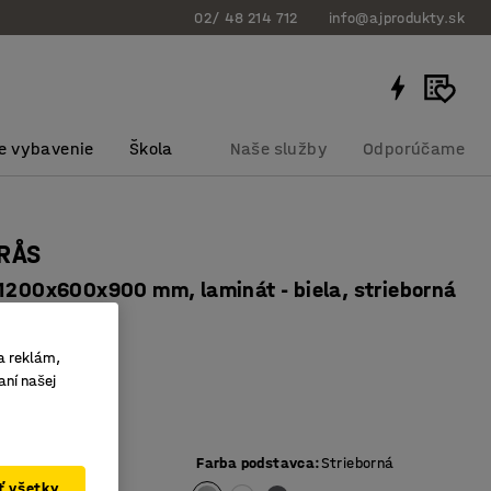
02/ 48 214 712
info@ajprodukty.sk
e vybavenie
Škola
Naše služby
Odporúčame
ORÅS
 1200x600x900 mm, laminát - biela, strieborná
bku
:
34699203
a reklám,
PL doska
aní našej
ovaný EN1729
vý
ej dosky
:
Biela
Farba podstavca
:
Strieborná
ať všetky