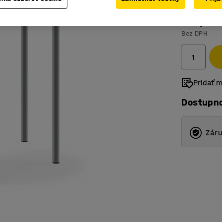
159,- €
Bez DPH
Pridať 
Dostupn
Záru