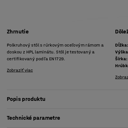
Zhrnutie
Dôle
Polkruhový stôl s rúrkovým oceľovým rámom a
Dĺžka
doskou z HPL laminátu. Stôl je testovaný a
Výšk
certifikovaný podľa EN1729.
Šírka
:
Zobraziť viac
Zobraz
Popis produktu
Borås stôl je robustný kus nábytku, ktorý je extrémne odo
Technické parametre
použitie v školách a v predškolských zariadeniach.