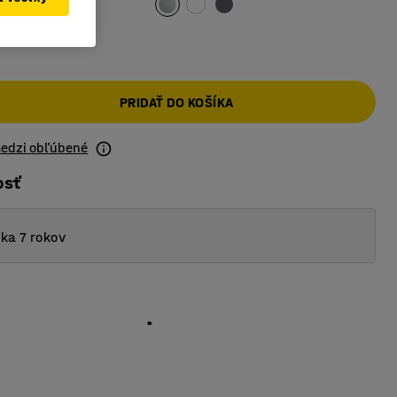
PRIDAŤ DO KOŠÍKA
medzi obľúbené
osť
ka 7 rokov