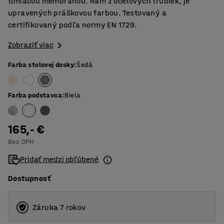
tlmiacou membránou. Rám z oceľových trubiek, je
upravených práškovou farbou. Testovaný a
certifikovaný podľa normy EN 1729.
Zobraziť viac
Farba stolovej dosky
:
Šedá
Farba podstavca
:
Biela
165,- €
Bez DPH
Pridať medzi obľúbené
Dostupnosť
Záruka 7 rokov