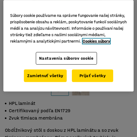
Súbory cookie používame na správne fungovanie našej stránky,
prispôsobenie obsahu a reklám, poskytovanie funkcií sociálnych
médií a na analýzu návštevnosti. Informácie o používaní našej
stránky tiež zdieľame s našimi sociálnymi médiami,
reklamnými a analytickými partnermi.
Cookies súbory
Nastavenia súborov cookie
Zamietnuť všetky
Prijať všetky
HPL laminát
Certifikovaný podľa EN1729
Zvuk tlmiaca membrána
Obdĺžnikový stôl s doskou z HPL laminátu a so zvuk