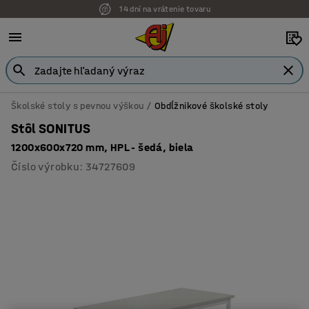
14 dní na vrátenie tovaru
Možnosť platby na faktúru
Školské stoly s pevnou výškou
Obdĺžnikové školské stoly
Stôl SONITUS
1200x600x720 mm, HPL - šedá, biela
Číslo výrobku
:
34727609