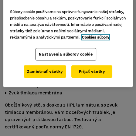
Súbory cookie používame na správne fungovanie našej stránky,
prispôsobenie obsahu a reklám, poskytovanie funkcií sociálnych
médií a na analýzu návštevnosti. Informácie o používaní našej
stránky tiež zdieľame s našimi sociálnymi médiami,
reklamnými a analytickými partnermi.
Cookies súbory
Nastavenia súborov cookie
Zamietnuť všetky
Prijať všetky
HPL laminát
Certifikovaný podľa EN1729
Zvuk tlmiaca membrána
Obdĺžnikový stôl s doskou z HPL laminátu a so zvuk
tlmiacou membránou. Rám z oceľových trubiek, je
upravených práškovou farbou. Testovaný a
certifikovaný podľa normy EN 1729.