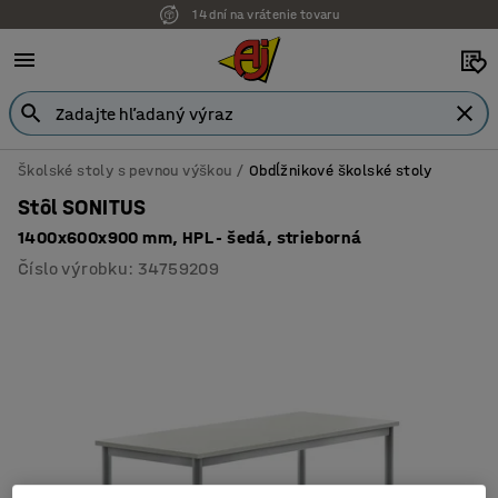
14 dní na vrátenie tovaru
Školské stoly s pevnou výškou
Obdĺžnikové školské stoly
Stôl SONITUS
1400x600x900 mm, HPL - šedá, strieborná
Číslo výrobku
:
34759209