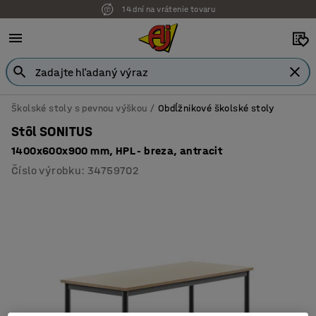
14 dní na vrátenie tovaru
Možnosť platby na faktúru
Školské stoly s pevnou výškou
Obdĺžnikové školské stoly
Stôl SONITUS
1400x600x900 mm, HPL - breza, antracit
Číslo výrobku
:
34759702