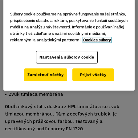
Súbory cookie používame na správne fungovanie našej stránky,
prispôsobenie obsahu a reklám, poskytovanie funkcií sociálnych
médií a na analýzu návštevnosti. Informácie o používaní našej
stránky tiež zdieľame s našimi sociálnymi médiami,
reklamnými a analytickými partnermi.
Cookies súbory
Nastavenia súborov cookie
Zamietnuť všetky
Prijať všetky
HPL laminát
Certifikovaný podľa EN1729
Zvuk tlmiaca membrána
Obdĺžnikový stôl s doskou z HPL laminátu a so zvuk
tlmiacou membránou. Rám z oceľových trubiek, je
upravených práškovou farbou. Testovaný a
certifikovaný podľa normy EN 1729.