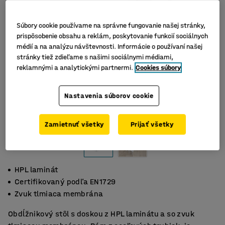
Súbory cookie používame na správne fungovanie našej stránky,
prispôsobenie obsahu a reklám, poskytovanie funkcií sociálnych
médií a na analýzu návštevnosti. Informácie o používaní našej
stránky tiež zdieľame s našimi sociálnymi médiami,
reklamnými a analytickými partnermi.
Cookies súbory
Nastavenia súborov cookie
Zamietnuť všetky
Prijať všetky
HPL laminát
Certifikovaný podľa EN1729
Zvuk tlmiaca membrána
Obdĺžnikový stôl s doskou z HPL laminátu a so zvuk