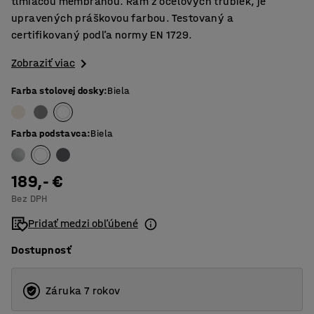
tlmiacou membránou. Rám z oceľových trubiek, je
upravených práškovou farbou. Testovaný a
certifikovaný podľa normy EN 1729.
Zobraziť viac
Farba stolovej dosky
:
Biela
Farba podstavca
:
Biela
189,- €
Bez DPH
Pridať medzi obľúbené
Dostupnosť
Záruka 7 rokov