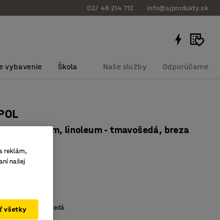
02/ 48 214 712
info@ajprodukty.sk
e vybavenie
Škola
Naše služby
Odporúčame
UPOL
2000x720 mm, linoleum - tmavošedá, breza
bku
:
357935
a reklám,
aní našej
 rohy
 zvuk
vcom
ej dosky
:
Tmavo šedá
ať všetky