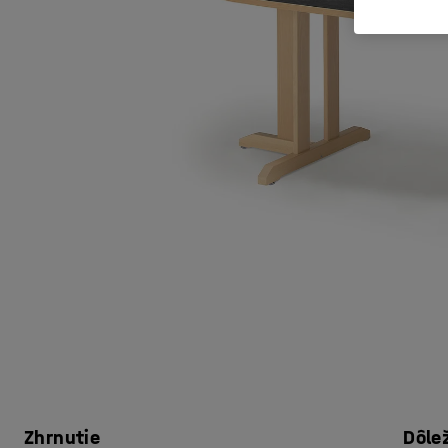
Zhrnutie
Dôle