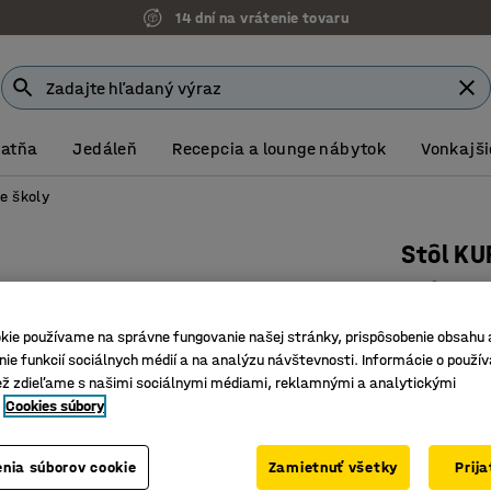
14 dní na vrátenie tovaru
Šatňa
Jedáleň
Recepcia a lounge nábytok
Vonkajši
e školy
Stôl K
Oválny, 
Číslo výro
kie používame na správne fungovanie našej stránky, prispôsobenie obsahu 
ie funkcií sociálnych médií a na analýzu návštevnosti. Informácie o použív
Zaoblené
ež zdieľame s našimi sociálnymi médiami, reklamnými a analytickými
Pohlcuje
Cookies súbory
S podsta
Farba stolov
nia súborov cookie
Zamietnuť všetky
Prij