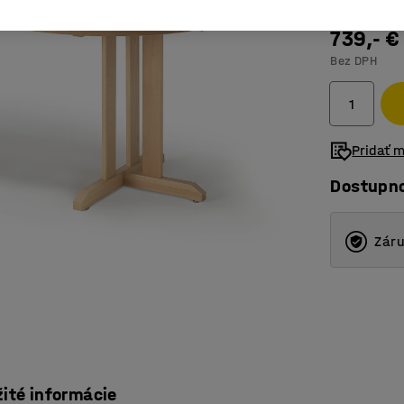
739,- €
Bez DPH
Pridať 
Dostupn
Záru
žité informácie