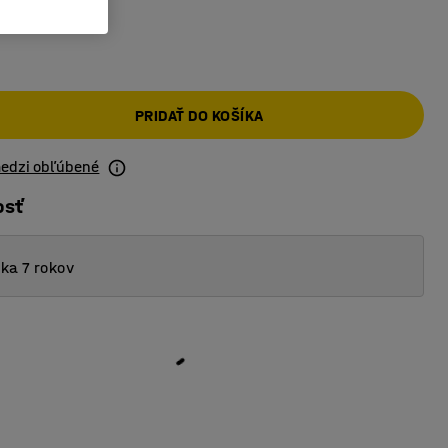
PRIDAŤ DO KOŠÍKA
medzi obľúbené
osť
ka 7 rokov