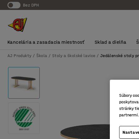
Bez DPH
Kancelária a zasadacia miestnosť
Sklad a dielňa
AJ Produkty
Škola
Stoly a školské lavice
Jedálenské stoly pr
Súbory coo
poskytovan
stránky ti
partnermi.
Nastave