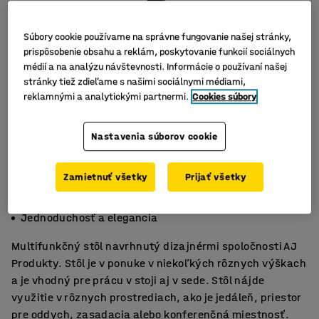
Súbory cookie používame na správne fungovanie našej stránky,
prispôsobenie obsahu a reklám, poskytovanie funkcií sociálnych
médií a na analýzu návštevnosti. Informácie o používaní našej
stránky tiež zdieľame s našimi sociálnymi médiami,
reklamnými a analytickými partnermi.
Cookies súbory
Nastavenia súborov cookie
Zamietnuť všetky
Prijať všetky
K práci, rokovaniu i stolovaniu
Vhodný do väčšiny prostredí
Jednoduchosť a elegancia
Multifunkčný stôl navrhnutý dizajnérmi spoločnosti AJ
Produkty. Stôl je v ponuke v niekoľkých rôznych výškach
a je vhodný pre prácu v stoji aj v sede. Stôl nájde
využitie v rôznych prostrediach, ako je jedáleň, priestor
pre oddych, zasadacia alebo konferenčná miestnosť.