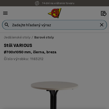
14 dní na vrátenie tovaru
Jedálenské stoly
Barové stoly
Stôl VARIOUS
Ø700x1050 mm, čierna, breza
Číslo výrobku
:
1183212