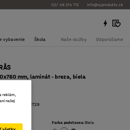
02/ 48 214 712
info@ajprodukty.sk
e vybavenie
Škola
Naše služby
Odporúčame
ORÅS
x760 mm, laminát - breza, biela
bku
:
34684602
a reklám,
akový laminát
aní našej
vaný podľa EN 1729
tolová doska
ej dosky
:
Breza
Farba podstavca
:
Biela
ať všetky