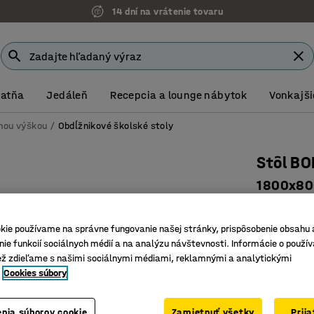
14 dní na vrátenie tovaru
Šatňa
Jedáleň
Recepcia a lounge nábytok
Vonkajši
vnou výškou
Obdĺžnikové školské stoly
Stôl B
1800x800
Číslo výro
kie používame na správne fungovanie našej stránky, prispôsobenie obsahu 
Vysokotl
ie funkcií sociálnych médií a na analýzu návštevnosti. Informácie o použív
Certifiko
ež zdieľame s našimi sociálnymi médiami, reklamnými a analytickými
Odolná s
Cookies súbory
Farba stolov
nia súborov cookie
Zamietnuť všetky
Prij