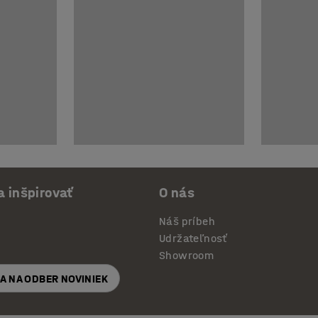
a inšpirovať
O nás
Náš príbeh
Udržateľnosť
Showroom
SA NA ODBER NOVINIEK