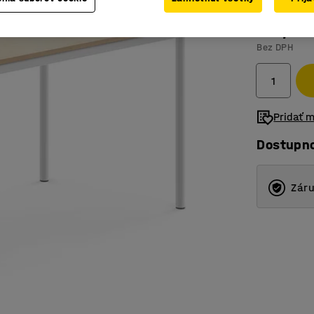
219,- €
Bez DPH
Pridať 
Dostupn
Záru