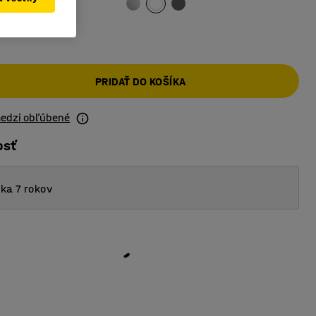
PRIDAŤ DO KOŠÍKA
medzi obľúbené
osť
ka 7 rokov