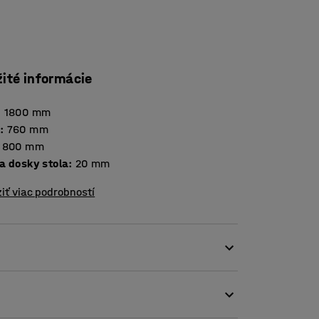
žité informácie
:
1800
mm
a
:
760
mm
800
mm
Hrúbka dosky stola
:
20
mm
iť viac podrobností
enkam. Je testovaný a certifikovaný podľa
a použitie vo vzdelávacích inštitúciách.
inátu a je veľmi odolná. Ľahko sa čistí a