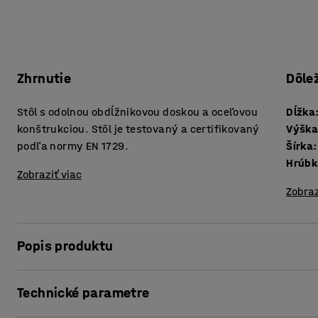
Zhrnutie
Dôle
Stôl s odolnou obdĺžnikovou doskou a oceľovou
Dĺžka
konštrukciou. Stôl je testovaný a certifikovaný
Výšk
podľa normy EN 1729.
Šírka
:
Zobraziť viac
Zobraz
Popis produktu
Stôl BORÅS je robustný a odolá náročným školským podmi
Technické parametre
normy EN 1729, čo je európska norma pre nábytok určený n
Obdĺžniková doska stola je vyrobená z vysokotlakového lam