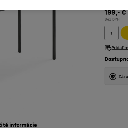
199,- €
Bez DPH
Pridať 
Dostupn
Záru
žité informácie