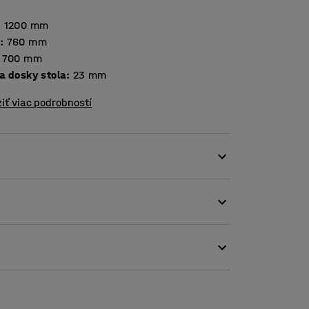
:
1200
mm
a
:
760
mm
700
mm
Hrúbka dosky stola
:
23
mm
iť viac podrobností
rov. Posúvanie stoličiek po podlahe,
ré príklady. Hlasné zvuky môžu spôsobovať
udentský stôl SONITUS pomáha zlepšiť
je zvuk.
odolnú a ľahko čistiteľnú pracovnú plochu.
júcim zvuk, čo z tohto stola robí