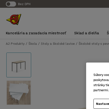
Bez DPH
Kancelária a zasadacia miestnosť
Sklad a dielňa
AJ Produkty
Škola
Stoly a školské lavice
Školské stoly s pe
Súbory coo
poskytovan
stránky ti
partnermi.
Nastave