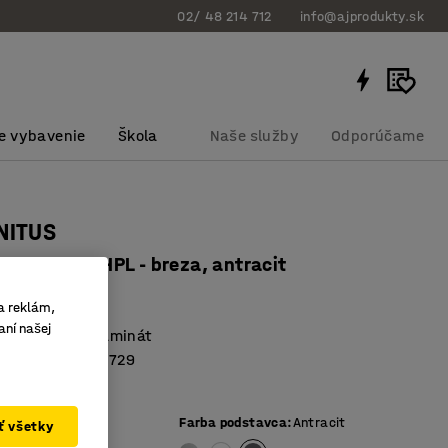
02/ 48 214 712
info@ajprodukty.sk
e vybavenie
Škola
Naše služby
Odporúčame
NITUS
x760 mm, HPL - breza, antracit
bku
:
34734702
a reklám,
aní našej
ysokotlakový laminát
vané podľa EN 1729
ohlcujúci zvuk
ej dosky
:
Breza
Farba podstavca
:
Antracit
ať všetky