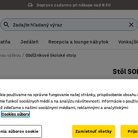
Doprava zadarmo pri nákupe nad € 30
Šatňa
Jedáleň
Recepcia a lounge nábytok
Vonkajši
vnou výškou
Obdĺžnikové školské stoly
Stôl SO
1200x700
Číslo výro
kie používame na správne fungovanie našej stránky, prispôsobenie obsahu 
ie funkcií sociálnych médií a na analýzu návštevnosti. Informácie o použív
Odolný v
ež zdieľame s našimi sociálnymi médiami, reklamnými a analytickými
Certifiko
Cookies súbory
Povrch p
Farba stolov
nia súborov cookie
Zamietnuť všetky
Prij