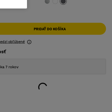
PRIDAŤ DO KOŠÍKA
medzi obľúbené
osť
ka 7 rokov