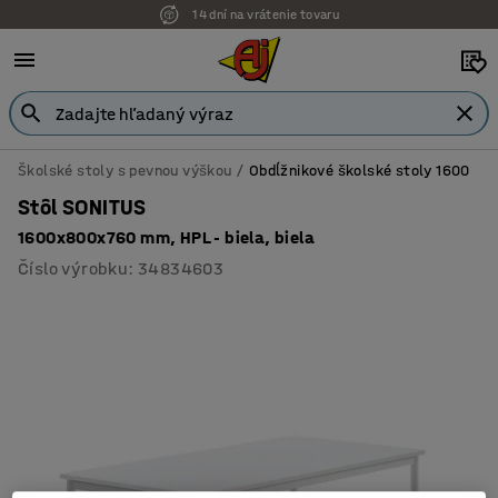
14 dní na vrátenie tovaru
Školské stoly s pevnou výškou
Obdĺžnikové školské stoly 1600
Stôl SONITUS
1600x800x760 mm, HPL - biela, biela
Číslo výrobku
:
34834603