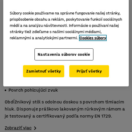
Súbory cookie používame na správne fungovanie našej stránky,
prispôsobenie obsahu a reklám, poskytovanie funkcií sociálnych
médií a na analýzu návštevnosti. Informácie o používaní našej
stránky tiež zdieľame s našimi sociálnymi médiami,
reklamnými a analytickými partnermi.
Cookies súbory
Nastavenia súborov cookie
Zamietnuť všetky
Prijať všetky
Odolný vysokotlakový laminát
Certifikované podľa EN 1729
Povrch pohlcujúci zvuk
Obdĺžnikový stôl s odolnou doskou s povrchom tlmiacim
hluk. Disponuje práškovo lakovaným rúrkovým rámom a
je testovaný a certifikovaný podľa normy EN 1729.
Zobraziť viac