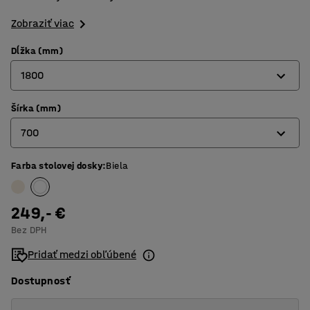
Zobraziť viac
Dĺžka (mm)
1800
Šírka (mm)
1200
700
1400
1800
Farba stolovej dosky
:
Biela
600
700
249,- €
800
Bez DPH
Pridať medzi obľúbené
Dostupnosť