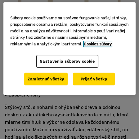
Súbory cookie používame na správne fungovanie našej stránky,
prispôsobenie obsahu a reklám, poskytovanie funkcií sociálnych
médií a na analýzu návštevnosti. Informácie o používaní našej
stránky tiež zdieľame s našimi sociálnymi médiami,
reklamnými a analytickými partnermi.
Cookies súbory
Nastavenia súborov cookie
Zamietnuť všetky
Prijať všetky
Nohy z ohýbaného dreva
Akustická HPL doska
Zaoblené rohy
Štýlový stôl s nohami z ohýbaného dreva a odolnou
doskou z akustického vysokotlakového laminátu, ktorá
mierne tlmí hluk a výborne odoláva každodennému
používaniu. Možno ho využívať ako jedálenský stôl, no
hodí sa aj do školských tried na rôzne tvorivé činnosti.