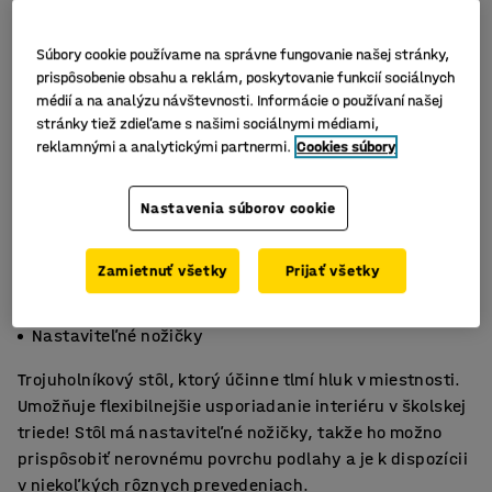
Súbory cookie používame na správne fungovanie našej stránky,
prispôsobenie obsahu a reklám, poskytovanie funkcií sociálnych
médií a na analýzu návštevnosti. Informácie o používaní našej
stránky tiež zdieľame s našimi sociálnymi médiami,
reklamnými a analytickými partnermi.
Cookies súbory
Nastavenia súborov cookie
Zamietnuť všetky
Prijať všetky
Stolová doska pohlcujúca zvuk
Flexibilné riešenie nábytku
Nastaviteľné nožičky
Trojuholníkový stôl, ktorý účinne tlmí hluk v miestnosti.
Umožňuje flexibilnejšie usporiadanie interiéru v školskej
triede! Stôl má nastaviteľné nožičky, takže ho možno
prispôsobiť nerovnému povrchu podlahy a je k dispozícii
v niekoľkých rôznych prevedeniach.