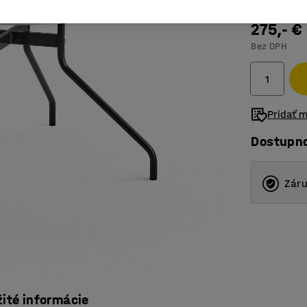
275,- €
Bez DPH
Pridať 
Dostupn
Záru
žité informácie