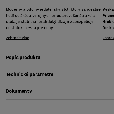
Moderný a odolný jedálenský stôl, ktorý sa ideálne
Výšk
hodí do škôl a verejných priestorov. Konštrukcia
Priem
stola je stabilná, praktický dizajn zabezpečuje
dostatok miesta pre nohy.
Doska
Zobraziť viac
Zobraz
Popis produktu
Klasický, okrúhly jedálenský stôl s moderným starožitný
Technické parametre
AROUND je skvelý stôl do školských jedální, na denné pou
Výška
:
720
mm
ľahko utiera vlhčenou handričkou.
Dokumenty
Priemer
:
1200
mm
Hrúbka dosky stola
:
20
mm
Konštrukcia stola má príjemný a veľmi stabilný dizajn. Št
Doska stola
:
Okrúhla
Vytlačiť produktový list
poskytovali dostatok miesta pre nohy sedicacej osoby a um
Konštrukcia
:
Pevné nohy