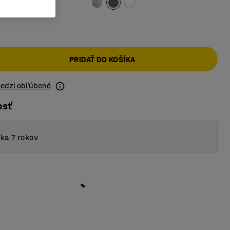
PRIDAŤ DO KOŠÍKA
medzi obľúbené
osť
ka 7 rokov