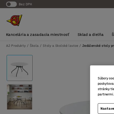
Bez DPH
Kancelária a zasadacia miestnosť
Sklad a dielňa
AJ Produkty
Škola
Stoly a školské lavice
Jedálenské stoly pr
Súbory coo
poskytovan
stránky ti
partnermi.
Nastave