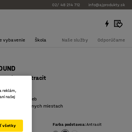
02/ 48 214 712
info@ajprodukty.sk
e vybavenie
Škola
Naše služby
Odporúčame
ROUND
m, biela, antracit
bku
:
3935173
a reklám,
aní našej
veľkostí a farieb
použitia na rôznych miestach
a flexibilný
ej dosky
:
Biela
Farba podstavca
:
Antracit
ať všetky