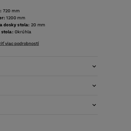
a
:
720
mm
er
:
1200
mm
Hrúbka dosky stola
:
20
mm
 stola
:
Okrúhla
iť viac podrobností
m štýlom!
žívanie mnohými ľuďmi. Odolná doska stola sa
yri nohy stola sú umiestnené tak, aby
ožnili zasunutie stoličiek pod stôl.