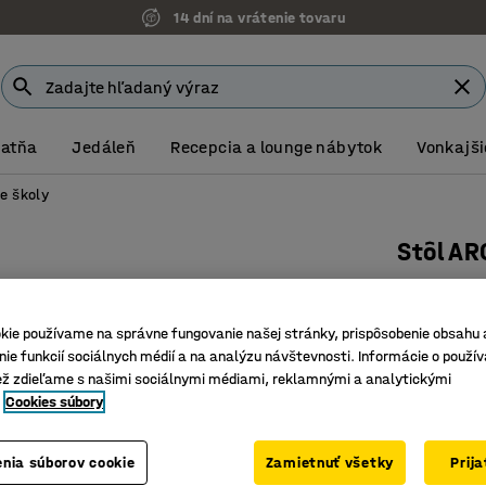
14 dní na vrátenie tovaru
Šatňa
Jedáleň
Recepcia a lounge nábytok
Vonkajši
e školy
Stôl A
Ø 1200 m
Číslo výro
kie používame na správne fungovanie našej stránky, prispôsobenie obsahu 
ie funkcií sociálnych médií a na analýzu návštevnosti. Informácie o použív
Množstvo 
ež zdieľame s našimi sociálnymi médiami, reklamnými a analytickými
Možnosť 
Cookies súbory
Stabilný 
Farba stolov
nia súborov cookie
Zamietnuť všetky
Prij