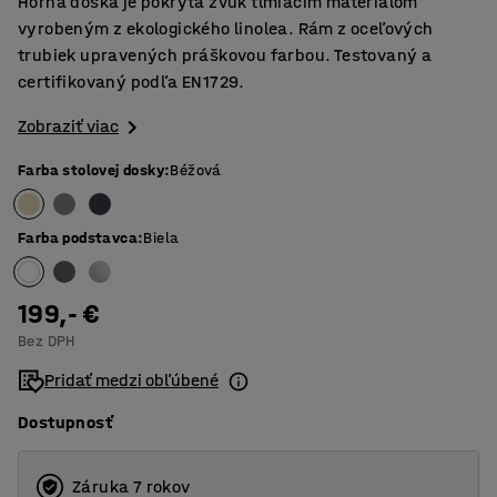
Horná doska je pokrytá zvuk tlmiacim materiálom
vyrobeným z ekologického linolea. Rám z oceľových
trubiek upravených práškovou farbou. Testovaný a
certifikovaný podľa EN1729.
Zobraziť viac
Farba stolovej dosky
:
Béžová
Farba podstavca
:
Biela
199,- €
Bez DPH
Pridať medzi obľúbené
Dostupnosť
Záruka 7 rokov