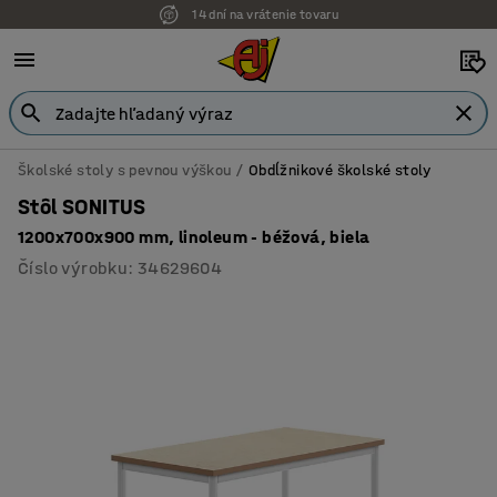
14 dní na vrátenie tovaru
Možnosť platby na faktúru
Školské stoly s pevnou výškou
Obdĺžnikové školské stoly
Stôl SONITUS
1200x700x900 mm, linoleum - béžová, biela
Číslo výrobku
:
34629604