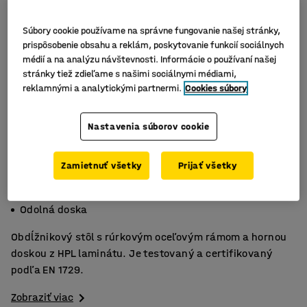
Súbory cookie používame na správne fungovanie našej stránky,
prispôsobenie obsahu a reklám, poskytovanie funkcií sociálnych
médií a na analýzu návštevnosti. Informácie o používaní našej
stránky tiež zdieľame s našimi sociálnymi médiami,
reklamnými a analytickými partnermi.
Cookies súbory
Nastavenia súborov cookie
Zamietnuť všetky
Prijať všetky
Odolný HPL laminát
Certifikovaný EN1729
Odolná doska
Obdĺžnikový stôl s rúrkovým oceľovým rámom a hornou
doskou z HPL laminátu. Je testovaný a certifikovaný
podľa EN 1729.
Zobraziť viac