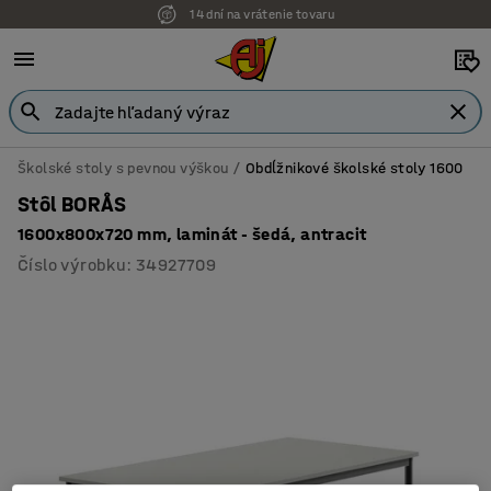
14 dní na vrátenie tovaru
Školské stoly s pevnou výškou
Obdĺžnikové školské stoly 1600
Stôl BORÅS
1600x800x720 mm, laminát - šedá, antracit
Číslo výrobku
:
34927709