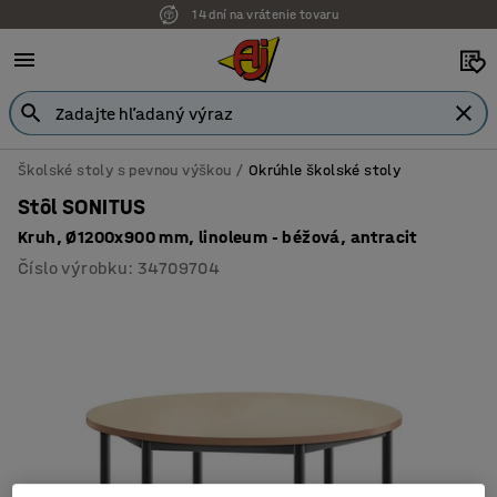
14 dní na vrátenie tovaru
Školské stoly s pevnou výškou
Okrúhle školské stoly
Stôl SONITUS
Kruh, Ø1200x900 mm, linoleum - béžová, antracit
Číslo výrobku
:
34709704