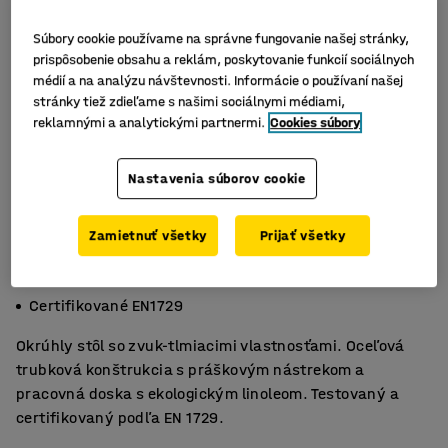
Súbory cookie používame na správne fungovanie našej stránky,
prispôsobenie obsahu a reklám, poskytovanie funkcií sociálnych
médií a na analýzu návštevnosti. Informácie o používaní našej
stránky tiež zdieľame s našimi sociálnymi médiami,
reklamnými a analytickými partnermi.
Cookies súbory
Nastavenia súborov cookie
Zamietnuť všetky
Prijať všetky
Ekologické linoleum
Tlmí zvuk
Certifikované EN1729
Okrúhly stôl so zvuk-tlmiacimi vlastnosťami. Oceľová
trubková konštrukcia s práškovým nástrekom a
pracovná doska s ekologickým linoleom. Testovaný a
certifikovaný podľa EN 1729.