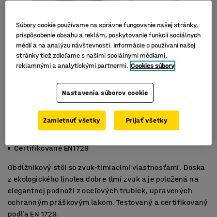
Súbory cookie používame na správne fungovanie našej stránky,
prispôsobenie obsahu a reklám, poskytovanie funkcií sociálnych
médií a na analýzu návštevnosti. Informácie o používaní našej
stránky tiež zdieľame s našimi sociálnymi médiami,
reklamnými a analytickými partnermi.
Cookies súbory
Nastavenia súborov cookie
Zamietnuť všetky
Prijať všetky
Ekologické linoleum
Tlmí zvuk
Certifikované EN1729
Obdĺžnikový stôl so zvuk-tlmiacimi vlastnosťami. Doska
z ekologického linolea dobre tlmí zvuk a je položená na
elegantnej podnoži z oceľových trubiek, upravených
ochranným práškovým lakom. Testovaný a certifikovaný
podľa EN 1729.