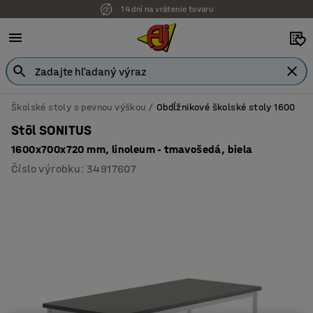
14 dní na vrátenie tovaru
Školské stoly s pevnou výškou
Obdĺžnikové školské stoly 1600
Stôl SONITUS
1600x700x720 mm, linoleum - tmavošedá, biela
Číslo výrobku
:
34917607