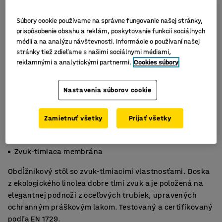
Súbory cookie používame na správne fungovanie našej stránky,
prispôsobenie obsahu a reklám, poskytovanie funkcií sociálnych
médií a na analýzu návštevnosti. Informácie o používaní našej
stránky tiež zdieľame s našimi sociálnymi médiami,
reklamnými a analytickými partnermi.
Cookies súbory
Nastavenia súborov cookie
Zamietnuť všetky
Prijať všetky
Odolný HPL laminát
Certifikovaný EN1729
Zvuk-tlmiaca membrána
Obdĺžnikový stôl so zvuk-tlmiacimi vlastnosťami. Doska
z ekologického linolea dobre tlmí zvuk a je položená na
elegantnej podnoži z oceľových trubiek, upravených
ochranným práškovým lakom. Testovaný a certifikovaný
podľa EN 1729.