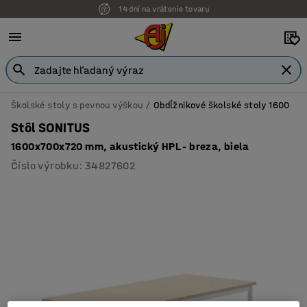
14 dní na vrátenie tovaru
Školské stoly s pevnou výškou
Obdĺžnikové školské stoly 1600
Stôl SONITUS
1600x700x720 mm, akustický HPL - breza, biela
Číslo výrobku
:
34827602