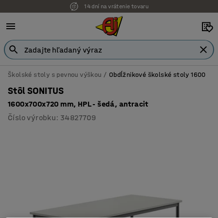
14 dní na vrátenie tovaru
Školské stoly s pevnou výškou
Obdĺžnikové školské stoly 1600
Stôl SONITUS
1600x700x720 mm, HPL - šedá, antracit
Číslo výrobku
:
34827709