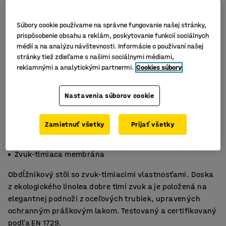
Súbory cookie používame na správne fungovanie našej stránky,
prispôsobenie obsahu a reklám, poskytovanie funkcií sociálnych
médií a na analýzu návštevnosti. Informácie o používaní našej
stránky tiež zdieľame s našimi sociálnymi médiami,
reklamnými a analytickými partnermi.
Cookies súbory
Nastavenia súborov cookie
Zamietnuť všetky
Prijať všetky
Odolný HPL laminát
Certifikovaný EN1729
Zvuk-tlmiaca membrána
Obdĺžnikový stôl so zvuk-tlmiacimi vlastnosťami. Doska
z ekologického linolea dobre tlmí zvuk a je položená na
elegantnej podnoži z oceľových trubiek, upravených
ochranným práškovým lakom. Testovaný a certifikovaný
podľa EN 1729.