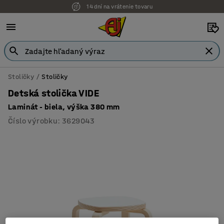
14 dní na vrátenie tovaru
Možnosť platby na faktúru
Stoličky
Stoličky
Detská stolička VIDE
Laminát - biela, výška 380 mm
Číslo výrobku
:
3629043