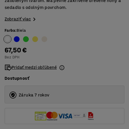
zaobleným tvarom. Má pevné zakrivené drevené nohy a
sedadlo s odolným povrchom.
Zobraziť viac
Farba
:
Biela
67,50 €
Bez DPH
Pridať medzi obľúbené
Dostupnosť
Záruka 7 rokov