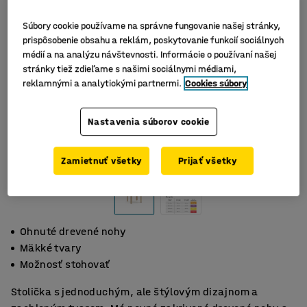
Súbory cookie používame na správne fungovanie našej stránky,
prispôsobenie obsahu a reklám, poskytovanie funkcií sociálnych
médií a na analýzu návštevnosti. Informácie o používaní našej
stránky tiež zdieľame s našimi sociálnymi médiami,
reklamnými a analytickými partnermi.
Cookies súbory
Nastavenia súborov cookie
Zamietnuť všetky
Prijať všetky
Ohnuté drevené nohy
Mäkké tvary
Možnosť stohovať
Stolička s jednoduchým, ale štýlovým dizajnom a