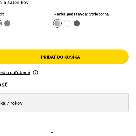
í a salónikov
cit
Farba podstavca
:
Strieborná
PRIDAŤ DO KOŠÍKA
medzi obľúbené
osť
ka 7 rokov