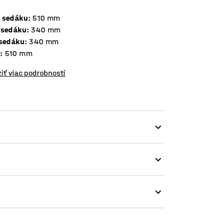
 sedáku
:
510
mm
 sedáku
:
340
mm
 sedáku
:
340
mm
a
:
510
mm
iť viac podrobností
 učebne, jedálne – a prečo nie aj do
jednoducho podľa potreby odložiť alebo
iavateľného a odolného laminátu. Horná lišta
vybavená opierkou na nohy, ktorá poskytuje