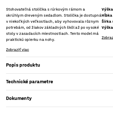
Stohovateľná stolička s rúrkovým rámom a
Výška
okrúhlym dreveným sedadlom. Stolička je dostupná
Hĺbka
v niekoľkých veľkostiach, aby vyhovovala rôznym
Šírka
potrebám, od žiakov základných škôl až po vysoké
Výšk
stoly v zasadacích miestnostiach. Tento model má
Zobraz
praktickú opierku na nohy.
Zobraziť viac
Popis produktu
Všestranná stolička je vhodná do rôznych prostredí, ako sú
Technické parametre
zasadacích miestností? Keďže je stohovateľná, možno ju 
pripraviť.
Výška sedáku
:
510
mm
Dokumenty
Hĺbka sedáku
:
340
mm
Stolička má stabilný rám a sedadlo vyrobené z ľahko udrž
Šírka sedáku
:
340
mm
na ráme sa dá použiť ako praktická rukoväť. Stolička je 
Výška
:
510
mm
Vytlačiť produktový list
zvýšené pohodlie a oporu pre nohy a chodidlá.