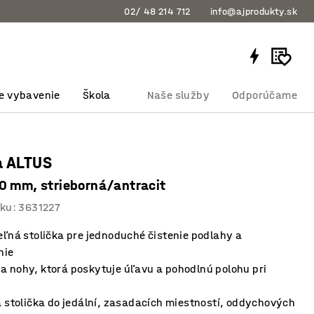
02/ 48 214 712
info@ajprodukty.sk
e vybavenie
Škola
Naše služby
Odporúčame
a ALTUS
0 mm, strieborná/antracit
bku
:
3631227
ľná stolička pre jednoduché čistenie podlahy a
nie
a nohy, ktorá poskytuje úľavu a pohodlnú polohu pri
 stolička do jedální, zasadacích miestností, oddychových