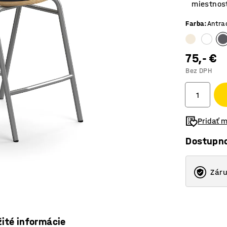
miestnost
Farba
:
Antra
75,- €
Bez DPH
Pridať 
Dostupn
Záru
žité informácie