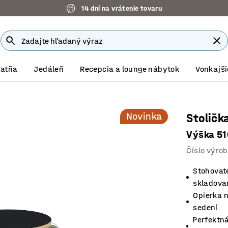
14 dní na vrátenie tovaru
Šatňa
Jedáleň
Recepcia a lounge nábytok
Vonkajši
Novinka
Stoličk
Výška 51
Číslo výro
Stohovate
skladova
Opierka n
sedení
Perfektná