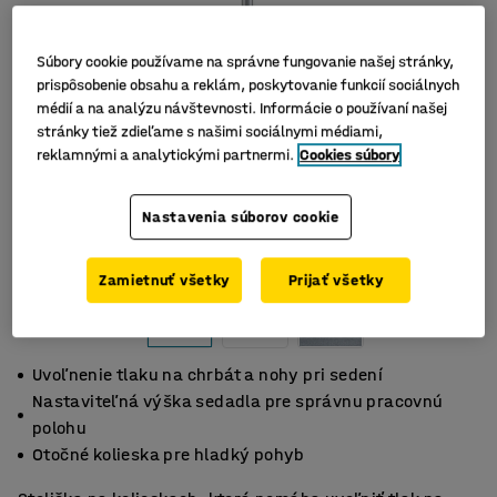
Súbory cookie používame na správne fungovanie našej stránky,
prispôsobenie obsahu a reklám, poskytovanie funkcií sociálnych
médií a na analýzu návštevnosti. Informácie o používaní našej
stránky tiež zdieľame s našimi sociálnymi médiami,
reklamnými a analytickými partnermi.
Cookies súbory
Nastavenia súborov cookie
Zamietnuť všetky
Prijať všetky
Uvoľnenie tlaku na chrbát a nohy pri sedení
Nastaviteľná výška sedadla pre správnu pracovnú
polohu
Otočné kolieska pre hladký pohyb