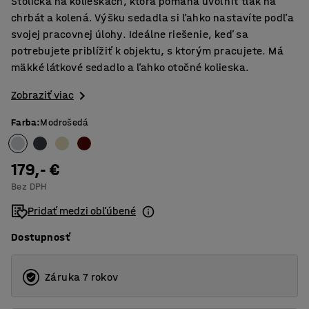
Stolička na kolieskach, ktorá pomáha uvoľniť tlak na
chrbát a kolená. Výšku sedadla si ľahko nastavíte podľa
svojej pracovnej úlohy. Ideálne riešenie, keď sa
potrebujete priblížiť k objektu, s ktorým pracujete. Má
mäkké látkové sedadlo a ľahko otočné kolieska.
Zobraziť viac
Farba
:
Modrošedá
179,- €
Bez DPH
Pridať medzi obľúbené
Dostupnosť
Záruka 7 rokov