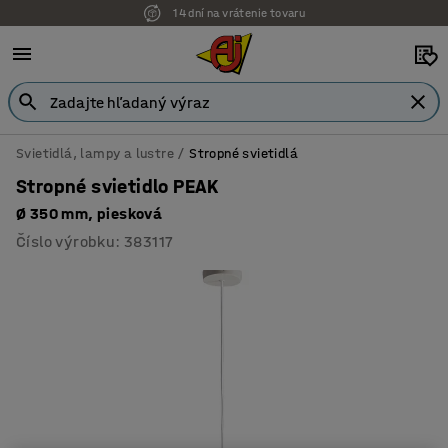
14 dní na vrátenie tovaru
Svietidlá, lampy a lustre
Stropné svietidlá
Stropné svietidlo PEAK
Ø 350 mm, piesková
Číslo výrobku
:
383117