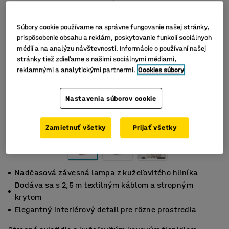
Súbory cookie používame na správne fungovanie našej stránky,
prispôsobenie obsahu a reklám, poskytovanie funkcií sociálnych
médií a na analýzu návštevnosti. Informácie o používaní našej
stránky tiež zdieľame s našimi sociálnymi médiami,
reklamnými a analytickými partnermi.
Cookies súbory
Nastavenia súborov cookie
Zamietnuť všetky
Prijať všetky
Nadčasová závesná lampa z kužeľovitého hliníka
Dodáva sa s 2,5 m textilným káblom a stropným
krytom
Elegantný interiérový detail pre rôzne prostredia