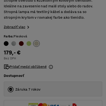
Stropné svietidlo s kužeľovitým kovovým tienidlom.
Ideálne na zavesenie nad malé stoly alebo do radov.
Stropná lampa má textilný kábel a dodáva sa so
stropným krytom v rovnakej farbe ako tienidlo.
Zobraziť viac
Farba
:
Piesková
179,- €
Bez DPH
Pridať medzi obľúbené
Dostupnosť
Záruka 7 rokov