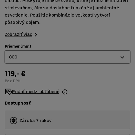
diódou. Poskytuje mäkké svetlo, ktoré je možné nastaviť
stmievačom, čím sa dosiahne funkčné aj ambientné
osvetlenie. Použitie kombinácie veľkostí vytvorí
pôsobivý dojem.
Zobraziť viac
Priemer (mm)
800
119,- €
600
Bez DPH
800
Pridať medzi obľúbené
Dostupnosť
Záruka 7 rokov