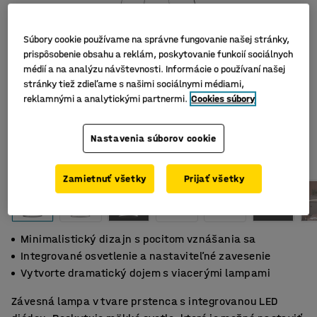
Súbory cookie používame na správne fungovanie našej stránky,
prispôsobenie obsahu a reklám, poskytovanie funkcií sociálnych
médií a na analýzu návštevnosti. Informácie o používaní našej
stránky tiež zdieľame s našimi sociálnymi médiami,
reklamnými a analytickými partnermi.
Cookies súbory
Nastavenia súborov cookie
Zamietnuť všetky
Prijať všetky
Minimalistický dizajn s pocitom vznášania sa
Integrované osvetlenie a nastaviteľné zavesenie
Vytvorte dramatický dojem s viacerými lampami
Závesná lampa v tvare prstenca s integrovanou LED