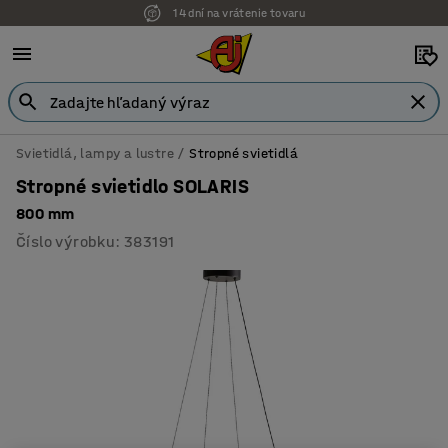
14 dní na vrátenie tovaru
Svietidlá, lampy a lustre
Stropné svietidlá
Stropné svietidlo SOLARIS
800 mm
Číslo výrobku
:
383191