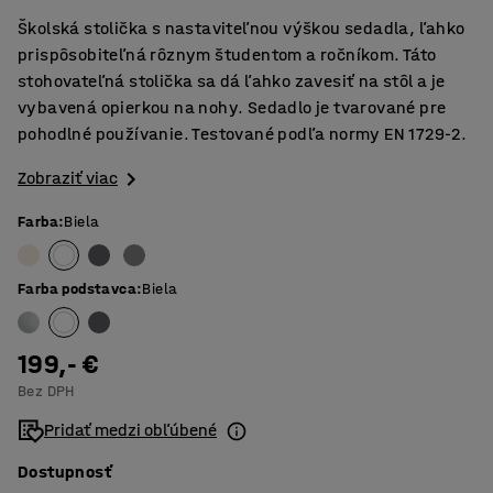
Školská stolička s nastaviteľnou výškou sedadla, ľahko
prispôsobiteľná rôznym študentom a ročníkom. Táto
stohovateľná stolička sa dá ľahko zavesiť na stôl a je
vybavená opierkou na nohy. Sedadlo je tvarované pre
pohodlné používanie. Testované podľa normy EN 1729-2.
Zobraziť viac
Farba
:
Biela
Farba podstavca
:
Biela
199,- €
Bez DPH
Pridať medzi obľúbené
Dostupnosť