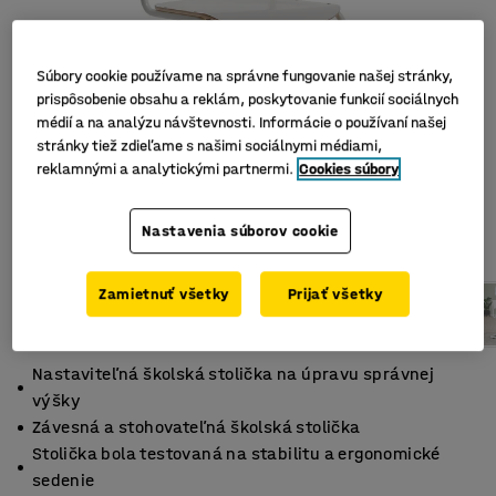
Súbory cookie používame na správne fungovanie našej stránky,
prispôsobenie obsahu a reklám, poskytovanie funkcií sociálnych
médií a na analýzu návštevnosti. Informácie o používaní našej
stránky tiež zdieľame s našimi sociálnymi médiami,
reklamnými a analytickými partnermi.
Cookies súbory
Nastavenia súborov cookie
Zamietnuť všetky
Prijať všetky
Nastaviteľná školská stolička na úpravu správnej
výšky
Závesná a stohovateľná školská stolička
Stolička bola testovaná na stabilitu a ergonomické
sedenie