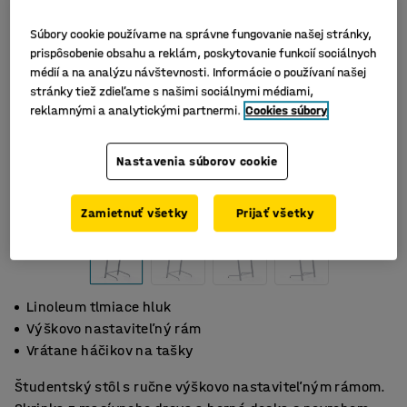
Súbory cookie používame na správne fungovanie našej stránky,
prispôsobenie obsahu a reklám, poskytovanie funkcií sociálnych
médií a na analýzu návštevnosti. Informácie o používaní našej
stránky tiež zdieľame s našimi sociálnymi médiami,
reklamnými a analytickými partnermi.
Cookies súbory
Nastavenia súborov cookie
Zamietnuť všetky
Prijať všetky
Linoleum tlmiace hluk
Výškovo nastaviteľný rám
Vrátane háčikov na tašky
Študentský stôl s ručne výškovo nastaviteľným rámom.