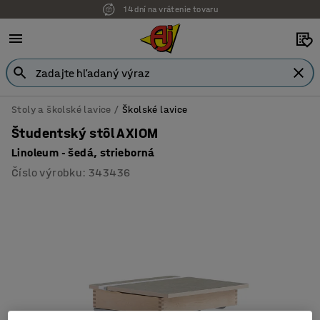
14 dní na vrátenie tovaru
Možnosť platby na faktúru
Stoly a školské lavice
Školské lavice
Študentský stôl AXIOM
Linoleum - šedá, strieborná
Číslo výrobku
:
343436