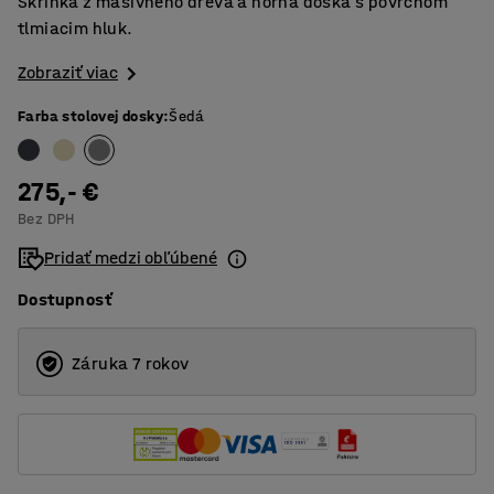
Skrinka z masívneho dreva a horná doska s povrchom
tlmiacim hluk.
Zobraziť viac
Farba stolovej dosky
:
Šedá
275,- €
Bez DPH
Pridať medzi obľúbené
Dostupnosť
Záruka 7 rokov