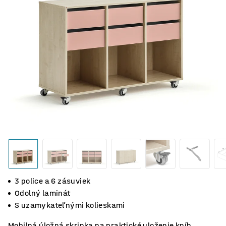
3 police a 6 zásuviek
Odolný laminát
S uzamykateľnými kolieskami
Mobilná úložná skrinka na praktické uloženie kníh,